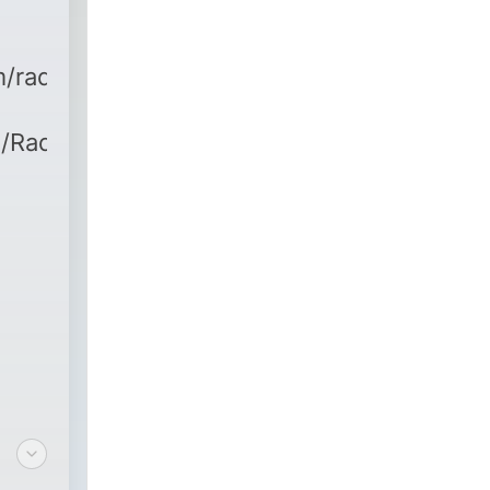
m/radioalwanfm/
/RadioAlwanFMOfficial
|