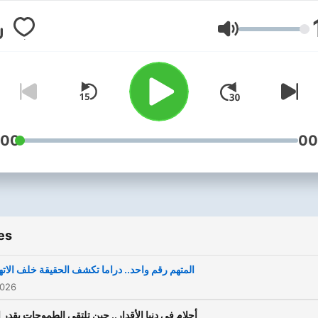
#ألوان_من_الحياة
#YouTubeMusic #راديو
Volume
#ها_بالألوان #بودكاست_عربي
#رمضان #سهرة_الجمعة
:00
00
es
المتهم رقم واحد.. دراما تكشف الحقيقة خلف الات
2026
أحلام في دنيا الأقدار.. حين تلتقي الطموحات بقدر ا