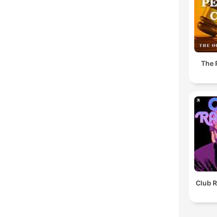
The 
Club R