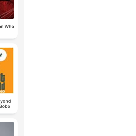
en Who
eyond
 Bobo