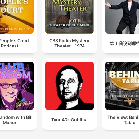
People’s Court
CBS Radio Mystery
欸！我說到哪
Podcast
Theater - 1974
andom with Bill
The View: Behi
Tynu40k Goblina
Maher
Table