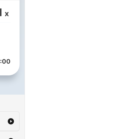
1
x
عيش
#مسلسلات_إذاعية #دراما_إذاعية
:00