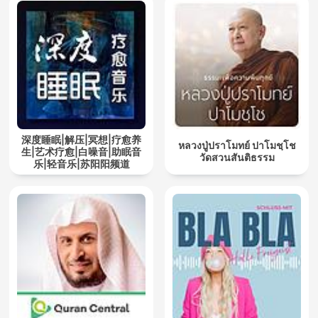
深度睡眠|解压|冥想|疗愈养
หลวงปู่ปราโมทย์ ปาโมชฺโช
生|艺术疗愈|白噪音|助眠音
วัดสวนสันติธรรม
乐|轻音乐|苏阳阳频道