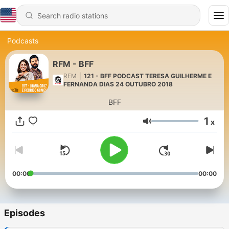
Podcasts
RFM - BFF
RFM
|
121 - BFF PODCAST TERESA GUILHERME E
FERNANDA DIAS 24 OUTUBRO 2018
BFF
1
x
Volume
00:00
00:00
Episodes