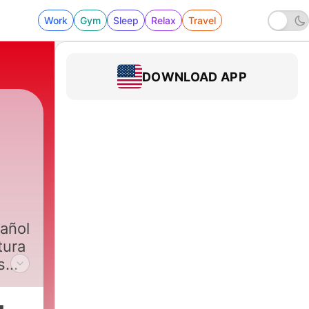
Work
Gym
Sleep
Relax
Travel
DOWNLOAD APP
añol
tura
s