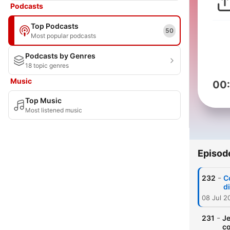
Podcasts
Top Podcasts
50
Most popular podcasts
Podcasts by Genres
18 topic genres
Music
00
Top Music
Most listened music
Episod
-
232
C
d
08 Jul 2
-
231
Je
co