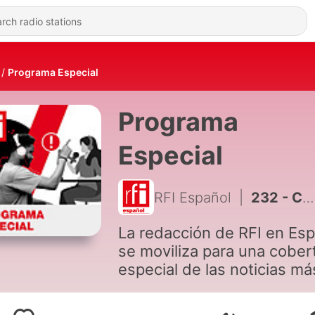
Programa Especial
Programa
Especial
RFI Español
|
232 - Colombia: “Habrá proceso de empalme con o sin gobierno saliente”, dice vicepresidente Restrepo a RFI
La redacción de RFI en Esp
se moviliza para una cober
especial de las noticias má
candentes.