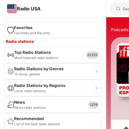
Radio USA
Favorites
Podcasts
Favorites and Recents
Radio stations
Top Radio Stations
22225
Most listened radio stations
Radio Stations by Genres
15 music genres
Radio Stations by Regions
Local radio stations
News
1279
News radio stations
Recommended
List of the best radio stations