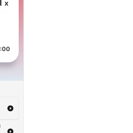
1
x
:00
,
l