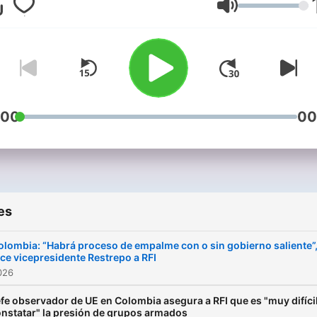
Volume
:00
00
es
olombia: “Habrá proceso de empalme con o sin gobierno saliente”
ice vicepresidente Restrepo a RFI
026
fe observador de UE en Colombia asegura a RFI que es "muy difíci
nstatar" la presión de grupos armados