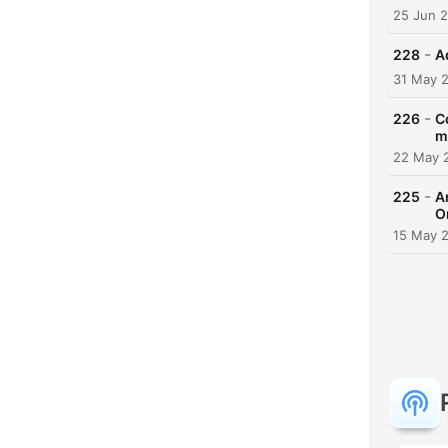
25 Jun 
-
228
A
31 May 
-
226
C
m
22 May 
-
225
A
O
15 May 