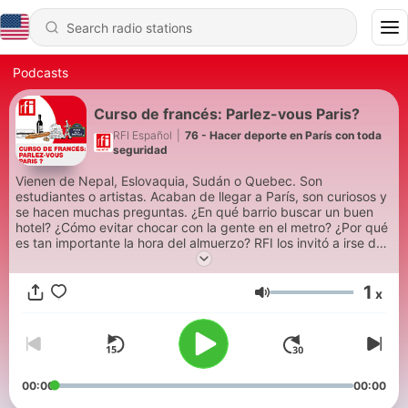
Podcasts
Curso de francés: Parlez-vous Paris?
RFI Español
|
76 - Hacer deporte en París con toda
seguridad
Vienen de Nepal, Eslovaquia, Sudán o Quebec. Son
estudiantes o artistas. Acaban de llegar a París, son curiosos y
se hacen muchas preguntas. ¿En qué barrio buscar un buen
hotel? ¿Cómo evitar chocar con la gente en el metro? ¿Por qué
es tan importante la hora del almuerzo? RFI los invitó a irse de
reportaje para encontrarse con parisinos que puedan contestar
sus preguntas. Conocieron a un bodeguero en République, un
1
urbanista en la Torre Eiffel, un camarero en la calle
x
Volume
Mouffetard… Visitaron las Catacumbas, la pista de skate de
París, la Iglesia de San Eustaquio… Siga al guía en estos 26
reportajes bilingües con “Parlez-vous Paris?”, una auténtica
visita para descifrar la capital francesa, su lenguaje, sus
códigos y su cultura, y para descubrir la vida de los parisinos.
Cada sábado y domingo en los programas en español, a partir
00:00
00:00
del 3 de septiembre de 2016.