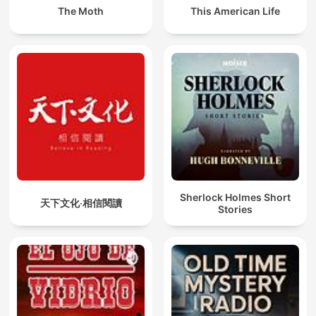
The Moth
This American Life
Sherlock Holmes Short
天下文化‧相信閱讀
Stories