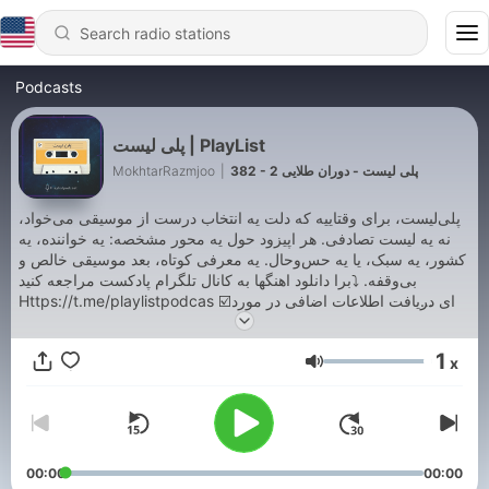
Podcasts
پلی لیست | PlayList
MokhtarRazmjoo
|
382 - پلی لیست - دوران طلایی 2
پلی‌لیست، برای وقتاییه که دلت یه انتخاب درست از موسیقی می‌خواد،
نه یه لیست تصادفی. هر اپیزود حول یه محور مشخصه: یه خواننده، یه
کشور، یه سبک، یا یه حس‌وحال. یه معرفی کوتاه، بعد موسیقی خالص و
بی‌وقفه. ⤵️برا دانلود اهنگها به کانال تلگرام پادکست مراجعه کنید
Https://t.me/playlistpodcas ☑️برای دریافت اطلاعات اضافی در مورد
محتوای اپیزود ها تو شبکه های اجتماعی پلی لیست عضو بشید
Insta:https://instagram.com/Mokhtarrazmjooo دکمه
1
x
نارنجی(Subscribe) مشترک شدن رو کلیک کنید تا هر پنج شنبه از انتشار
Volume
اپیزود جدید اگاه 🔔 بشید. برای حمایت و بهتر شدن پادکست میتونید دکمه
قلب ❤️ رو فشار بدید . و برای ارسال به کسی که فکر میکنید ممکنه
خوشش بیاد دکمه اشتراک گذاری 🔱 رو فشار بدید. ⭕️*توجه* تمام
محتوای این پادکست براساس انتخاب کاربران خواهد بود پس اگر
تم,مود,موضوع,سبک ,استایل,خواننده ,ژانر و...خاصی مد نظرتون بود
00:00
00:00
همینجا در بخش نظرات(کامنتComment) برای ما بنویسید