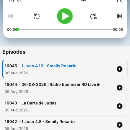
x
Director General
Volume
Smaily Rosario
#musica #familia #family #gifts #music #rd
#republicadominicana #sanpedrodemacoris #puntacana
#laromana #juandolio #samaná #puertoplata #santodomingo
00:00
00:00
#usa #estadosunidos #venezuela #colombia #argentina
#honduras #mexico #guatemala #españa #UnitedStates
#DominicanRepublic #puertorico #ios #android #live #envivo
#endirecto #podcasts #2024 #2023 #youtube #spotify
Episodes
#spreaker
-
16045
1 Juan 4.16 - Smaily Rosario
Conviértete en un supporter de este podcast:
https://www.spreaker.com/podcast/musica-cristiana-
06 Aug 2026
-4958188/support
.
-
16044
06-08-2026 | Radio Ebenezer RD Live🔥
06 Aug 2026
-
16043
La Carta de Judas
05 Aug 2026
-
16042
1 Juan 4.8 - Smaily Rosario
05 Aug 2026