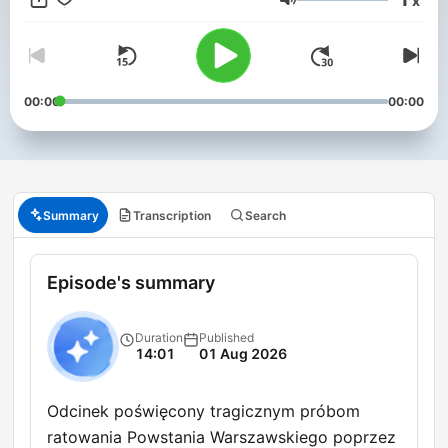
x
Volume
00:00
00:00
Summary
Transcription
Search
Episode's summary
Duration
Published
14:01
01 Aug 2026
Odcinek poświęcony tragicznym próbom
ratowania Powstania Warszawskiego poprzez