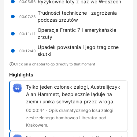
Ryzykowne loty z baz we Włoszech
00:05:56
Trudności techniczne i zagrożenia
00:07:28
podczas zrzutów
Operacja Frantic 7 i amerykańskie
00:11:11
zrzuty
Upadek powstania i jego tragiczne
00:12:40
skutki
Click on a chapter to go directly to that moment
Highlights
Tylko jeden członek załogi, Australijczyk
Alan Hammett, bezpiecznie ląduje na
ziemi i unika schwytania przez wroga.
00:00:44 · Opis dramatycznego losu załogi
zestrzelonego bombowca Liberator pod
Krakowem.