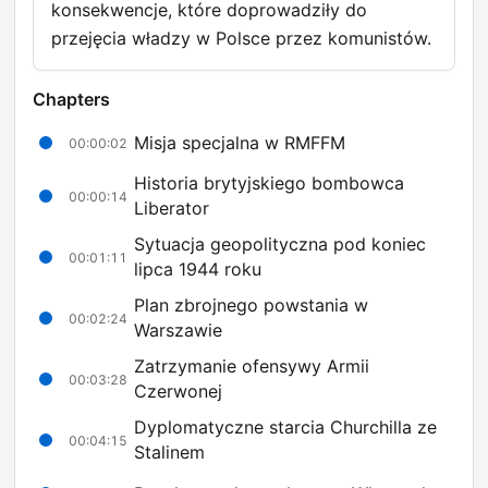
konsekwencje, które doprowadziły do
przejęcia władzy w Polsce przez komunistów.
Chapters
Misja specjalna w RMFFM
00:00:02
Historia brytyjskiego bombowca
00:00:14
Liberator
Sytuacja geopolityczna pod koniec
00:01:11
lipca 1944 roku
Plan zbrojnego powstania w
00:02:24
Warszawie
Zatrzymanie ofensywy Armii
00:03:28
Czerwonej
Dyplomatyczne starcia Churchilla ze
00:04:15
Stalinem