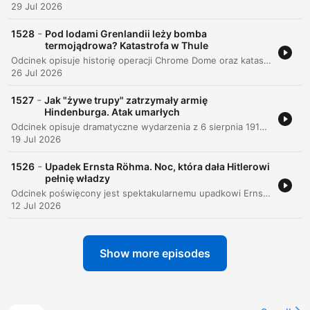
29 Jul 2026
-
1528
Pod lodami Grenlandii leży bomba
termojądrowa? Katastrofa w Thule
Odcinek opisuje historię operacji Chrome Dome oraz katastrof bombowców B-52, ze szczególnym uwzględnieniem incydentu pod bazą Thule na Grenlandii w 1968 roku. Program analizuje przyczyny wypadku spowodowanego pożarem oraz konsekwencje radioaktywnego skażenia i zakończenia misji.
26 Jul 2026
-
1527
Jak "żywe trupy" zatrzymały armię
Hindenburga. Atak umarłych
Odcinek opisuje dramatyczne wydarzenia z 6 sierpnia 1915 roku, znane jako Atak Umarłych, podczas których obrońcy twierdzy Osowiec odparli niemiecką ofensywę. Niemcy, chcąc zdobyć twierdzę bez walki, użyli nowej broni chemicznej – mieszanki chloru i bromu, która spowodowała ogromne straty wśród rosyjskiego garnizonu. Mimo tragicznych obrażeń i braku masek przeciwgazowych, ocalali żołnierze pod dowództwem podporucznika Władimira Kotlińskiego i Władysława Strzemińskiego przeprowadzili desperacki kontratak. Widok rannych, krwawiących obrońców wywołał panikę w niemieckich szeregach, zmuszając ich do ucieczki, choć ostatecznie twierdza została opuszczona ze względu na ogólną sytuację na froncie.
19 Jul 2026
-
1526
Upadek Ernsta Röhma. Noc, która dała Hitlerowi
pełnię władzy
Odcinek poświęcony jest spektakularnemu upadkowi Ernsta Röhma, dowódcy SA, oraz wydarzeniom Nocy Długich Noży. Narracja śledzi drogę Röhma od bohatera wojennego i współtwórcy paramilitarnej formacji Sturmabteilung, przez jego konflikt ideologiczny z Adolfem Hitlerem, aż po krwawą czystkę, która umożliwiła Hitlerowi przejęcie pełnej, dyktatorskiej władzy w Niemczech. Analiza skupia się na mechanizmach politycznych, w których Hitler, dążąc do uzyskania poparcia armii i elit konserwatywnych, zdecydował się na eliminację własnego, potężnego sojusznika. Proces ten, wspierany przez Himmlera i Göringa, doprowadził do zniszczenia potęgi SA i ugruntowania pozycji Hitlera jako Führera po śmierci prezydenta von Hindenburga.
12 Jul 2026
Show more episodes