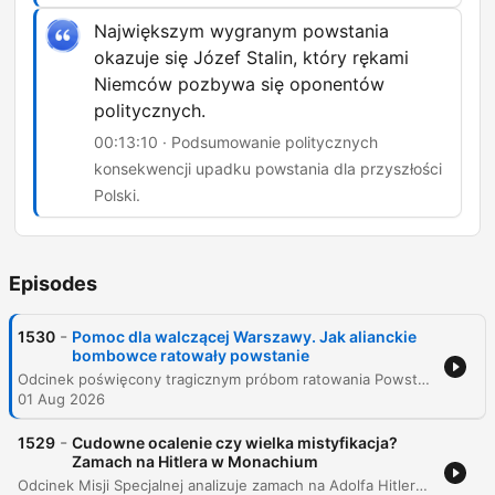
Największym wygranym powstania
okazuje się Józef Stalin, który rękami
Niemców pozbywa się oponentów
politycznych.
00:13:10 · Podsumowanie politycznych
konsekwencji upadku powstania dla przyszłości
Polski.
Episodes
-
1530
Pomoc dla walczącej Warszawy. Jak alianckie
bombowce ratowały powstanie
Odcinek poświęcony tragicznym próbom ratowania Powstania Warszawskiego poprzez zrzuty lotnicze. Narracja skupia się na dyplomatycznej i militarnej grze między aliantami a Związkiem Radzieckim, ukazując postawę Józefa Stalina, który celowo blokował pomoc dla walczącej stolicy. Przedstawiono historię misji bombowców Liberator oraz operacji amerykańskiej Frantic 7, które mimo ogromnego ryzyka i strat w ludziach, stanowiły jedyną szansę na dostarczenie broni i leków do miasta. Analiza obejmuje również perspektywę dowództwa RAF-u, który obawiał się zbyt wysokich kosztów ludzkich, oraz dramatyczne wspomnienia pilotów przelatujących nad płonącą Warszawą. Całość dokumentuje tragiczny bilans powstania, śmierć tysięcy cywilów i żołnierzy AK oraz polityczne konsekwencje, które doprowadziły do przejęcia władzy w Polsce przez komunistów.
01 Aug 2026
-
1529
Cudowne ocalenie czy wielka mistyfikacja?
Zamach na Hitlera w Monachium
Odcinek Misji Specjalnej analizuje zamach na Adolfa Hitlera, do którego doszło 8 listopada 1939 roku w monachijskiej piwiarni Bürgerbräukeller. Narracja skupia się na postaci Georga Elzera, stolarza, który przygotował ładunek wybuchowy umieszczony w filarze budynku, oraz na okolicznościach, w których Führer uniknął śmierci dzięki zmianie planów podróży spowodowanej mgłą. Program przygląda się śledztwu prowadzonym przez Gestapo, brutalnym przesłuchaniom Elzera oraz teoriom spiskowym sugerującym, że nazistowska propaganda mogła wykorzystać zamach do uzasadnienia dalszej agresji wojennej. Analizie poddano również losy sprawcy, który po okresie uwięzienia w obozie koncentracyjnym został zamordowany przez SS w 1945 roku.