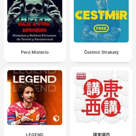
Perú Misterio
Čestmír Strakatý
LEGEND
講東講西