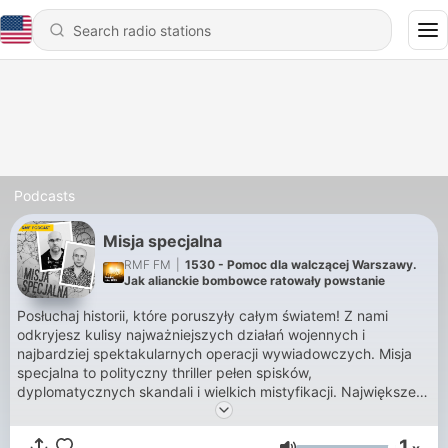
Podcasts
Misja specjalna
RMF FM
|
1530 - Pomoc dla walczącej Warszawy.
Jak alianckie bombowce ratowały powstanie
Posłuchaj historii, które poruszyły całym światem! Z nami
odkryjesz kulisy najważniejszych działań wojennych i
najbardziej spektakularnych operacji wywiadowczych. Misja
specjalna to polityczny thriller pełen spisków,
dyplomatycznych skandali i wielkich mistyfikacji. Największe
tajemnice historii są na wyciągnięcie ręki!
1