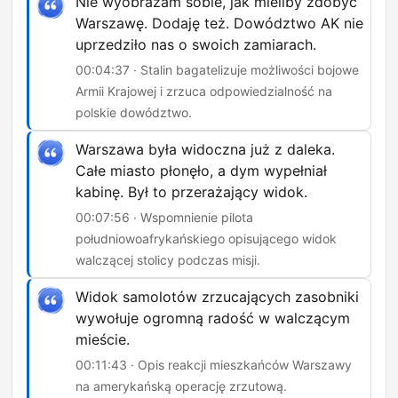
Nie wyobrażam sobie, jak mieliby zdobyć
Warszawę. Dodaję też. Dowództwo AK nie
uprzedziło nas o swoich zamiarach.
00:04:37 · Stalin bagatelizuje możliwości bojowe
Armii Krajowej i zrzuca odpowiedzialność na
polskie dowództwo.
Warszawa była widoczna już z daleka.
Całe miasto płonęło, a dym wypełniał
kabinę. Był to przerażający widok.
00:07:56 · Wspomnienie pilota
południowoafrykańskiego opisującego widok
walczącej stolicy podczas misji.
Widok samolotów zrzucających zasobniki
wywołuje ogromną radość w walczącym
mieście.
00:11:43 · Opis reakcji mieszkańców Warszawy
na amerykańską operację zrzutową.