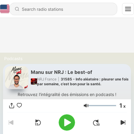
Podcasts
Manu sur NRJ : Le best-of
NRJ France
|
31585 - Info aléatoire : pleurer une fois
par semaine, c’est bon pour la santé.
Retrouvez l'intégralité des émissions en podcasts !
1
x
Volume