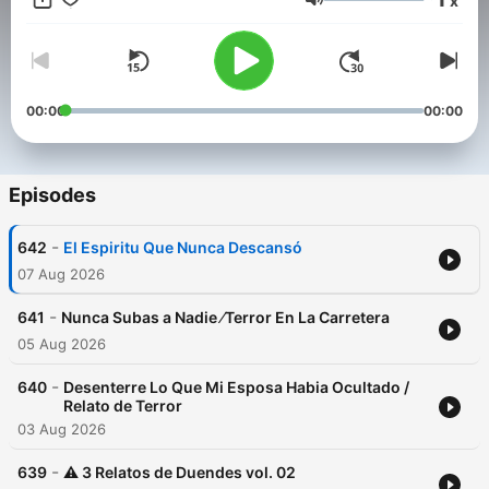
x
relatos de terror rural y fenómenos sobrenaturales que
Volume
desafían la lógica.
Todo está basado en experiencias reales, enviadas por
nuestros seguidores.
Conviértete en un supporter de este podcast:
00:00
00:00
https://www.spreaker.com/podcast/leyendas-de-monterrey-
-5816764/support
.
Episodes
-
642
El Espiritu Que Nunca Descansó
07 Aug 2026
-
641
Nunca Subas a Nadie ⁄Terror En La Carretera
05 Aug 2026
-
640
Desenterre Lo Que Mi Esposa Habia Ocultado /
Relato de Terror
03 Aug 2026
-
639
⚠️ 3 Relatos de Duendes vol. 02