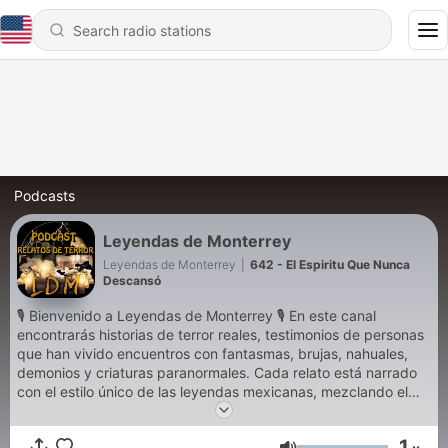
Podcasts
Leyendas de Monterrey
Leyendas de Monterrey
|
642 - El Espiritu Que Nunca
Descansó
🎙️ Bienvenido a Leyendas de Monterrey 🎙️ En este canal
encontrarás historias de terror reales, testimonios de personas
que han vivido encuentros con fantasmas, brujas, nahuales,
demonios y criaturas paranormales. Cada relato está narrado
con el estilo único de las leyendas mexicanas, mezclando el
misterio con el miedo más puro. Recibimos y compartimos
casos paranormales impactantes, sucesos inexplicables,
1