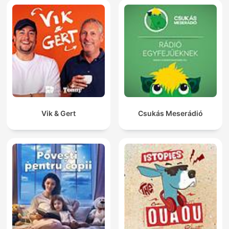
Vik & Gert
Csukás Meserádió