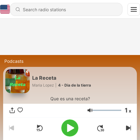
Podcasts
La Receta
Maria Lopez
|
4 - Dia de la tierra
Que es una receta?
1
x
Volume