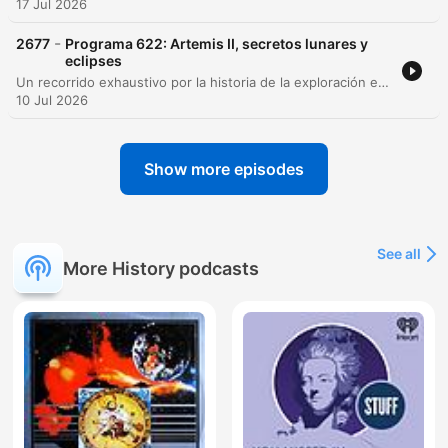
17 Jul 2026
-
2677
Programa 622: Artemis II, secretos lunares y
eclipses
Un recorrido exhaustivo por la historia de la exploración espacial, desde los riesgos extremos y la competencia política de la era Apolo hasta la promesa del programa Artemis. El episodio analiza los desafíos técnicos, como el regolito lunar y la radiación, y la importancia estratégica de la Luna como base para futuras misiones a Marte. Además, se explora la relevancia de la ciencia y la astronomía en la cultura humana, abordando desde la mitología de los eclipses y la confirmación de la relatividad de Einstein, hasta la destacada participación de ingenieros españoles en la NASA. El programa concluye con una reflexión sobre la fragilidad de la Tierra a través de la obra de Carl Sagan.
10 Jul 2026
Show more episodes
See all
More History podcasts