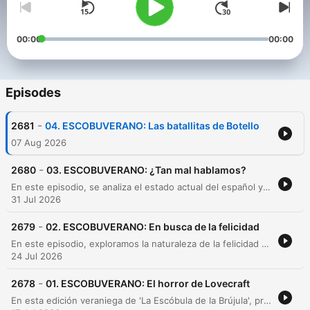
00:00
00:00
Episodes
-
2681
04. ESCOBUVERANO: Las batallitas de Botello
07 Aug 2026
-
2680
03. ESCOBUVERANO: ¿Tan mal hablamos?
En este episodio, se analiza el estado actual del español y los riesgos del empobrecimiento lingüístico debido a la influencia de internet, las redes sociales y el inglés. A través de una conversación con el filólogo Fernando Vilches, se debate cómo la reducción del léxico puede afectar la capacidad cognitiva y la estructuración del pensamiento en las nuevas generaciones. Asimismo, los interlocutores exploran la evolución del idioma mediante neologismos, préstamos lingüísticos y la tensión entre las normas académicas y el uso popular. El debate aborda también la responsabilidad del sistema educativo, la riqueza de los localismos regionales y cómo la perversión del lenguaje político y la falta de precisión ortográfica impactan en la identidad y la salud mental.
31 Jul 2026
-
2679
02. ESCOBUVERANO: En busca de la felicidad
En este episodio, exploramos la naturaleza de la felicidad y el éxito a través de las perspectivas de José Gregorio González y Cipriano Quintas. La charla aborda la diferencia entre la felicidad como un objetivo externo y la felicidad como un camino basado en valores, analizando cómo las tendencias actuales y las redes sociales pueden distorsionar nuestra percepción de la realidad. Asimismo, se profundiza en la importancia de los vínculos afectivos y la inteligencia relacional. A través de conceptos como el 'Saguabona', el 'Ubuntu' y el 'Ho'oponopono', los invitados destacan cómo la coherencia, la vulnerabilidad, el perdón y la conexión con la comunidad son pilares fundamentales para alcanzar una verdadera plenitud personal y social.
24 Jul 2026
-
2678
01. ESCOBUVERANO: El horror de Lovecraft
En esta edición veraniega de 'La Escóbula de la Brújula', presentamos a Juan Antonio Sanz para explorar la vida y el legado de H.P. Lovecraft. La conversación desmitifica la personalidad del autor, analizando cómo su entorno en Nueva Inglaterra y sus experiencias personales, como la parálisis del sueño, nutrieron su mitología. El episodio profundiza en los conceptos fundamentales del horror cósmico, la importancia de su red literaria de correspondencia y su impacto en el arte y el cine. Además, se ofrecen recomendaciones de relatos emblemáticos, adaptaciones al cómic, manga y cine, destacando la influencia recíproca entre Lovecraft y figuras como H.R. Giger.