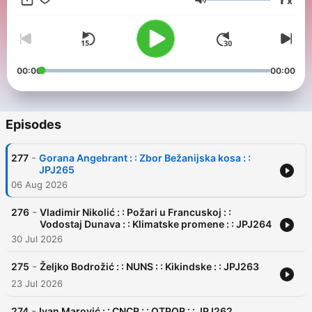
x
stvarima. Od 2013. godine organizovao sam konferenciju
Volume
wwvrsac pod sloganom Živi lokalno radi globalno, gde sam
pomogao da se ispriča preko 60 uspešnih priča.
00:00
00:00
Episodes
-
277
Gorana Angebrant : : Zbor Bežanijska kosa : :
JPJ265
06 Aug 2026
-
276
Vladimir Nikolić : : Požari u Francuskoj : :
Vodostaj Dunava : : Klimatske promene : : JPJ264
30 Jul 2026
-
275
Željko Bodrožić : : NUNS : : Kikindske : : JPJ263
23 Jul 2026
-
274
Ivan Marović : : CNCR : : OTPOR : : JPJ262