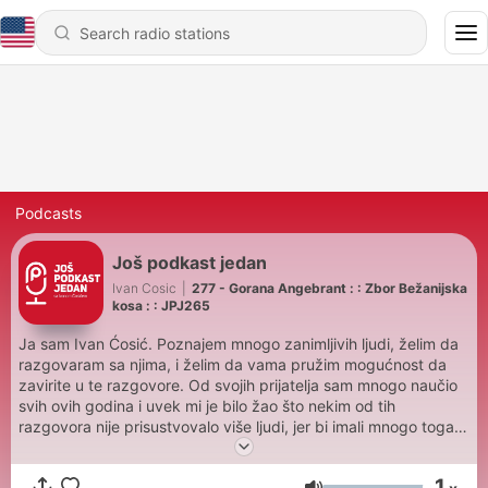
Podcasts
Još podkast jedan
Ivan Cosic
|
277 - Gorana Angebrant : : Zbor Bežanijska
kosa : : JPJ265
Ja sam Ivan Ćosić. Poznajem mnogo zanimljivih ljudi, želim da
razgovaram sa njima, i želim da vama pružim mogućnost da
zavirite u te razgovore. Od svojih prijatelja sam mnogo naučio
svih ovih godina i uvek mi je bilo žao što nekim od tih
razgovora nije prisustvovalo više ljudi, jer bi imali mnogo toga
da čuju. To želim da ispravim ovim podkastom. Već dvadeset
godina se bavim dizajnom, marketingom i raznim drugim
1