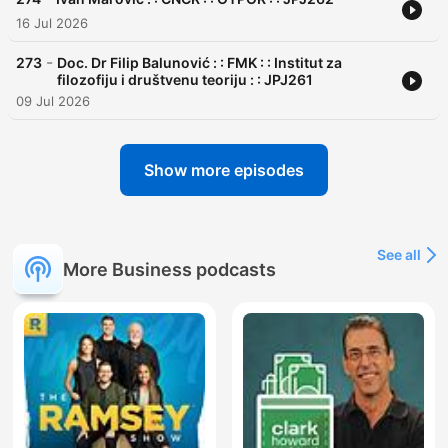
16 Jul 2026
-
273
Doc. Dr Filip Balunović : : FMK : : Institut za
filozofiju i društvenu teoriju : : JPJ261
09 Jul 2026
Show more episodes
See all
More Business podcasts