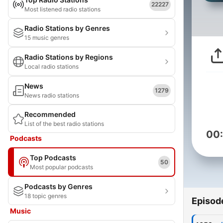
22227
Most listened radio stations
Radio Stations by Genres
15 music genres
Radio Stations by Regions
Local radio stations
News
1279
News radio stations
Recommended
List of the best radio stations
00
Podcasts
Top Podcasts
50
Most popular podcasts
Podcasts by Genres
18 topic genres
Episod
Music