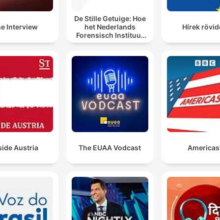
De Stille Getuige: Hoe
e Interview
het Nederlands
Hírek rövi
Forensisch Instituut
sporen laat spreken
side Austria
The EUAA Vodcast
Americas