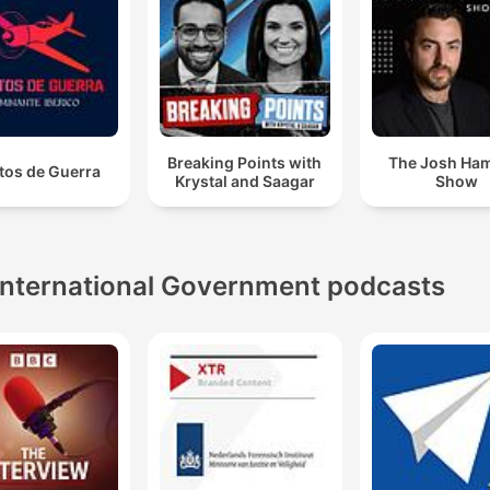
Breaking Points with
The Josh Ha
tos de Guerra
Krystal and Saagar
Show
International Government podcasts