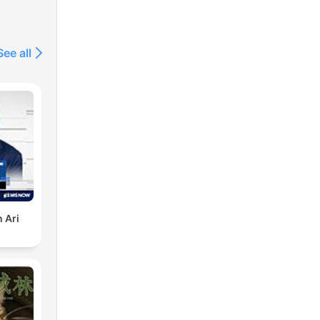
特別
See all
ng
 Ari