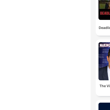
Deadli
The V