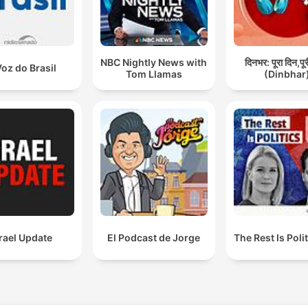
NBC Nightly News with
दिनभर: पूरा दिन,पू
Voz do Brasil
Tom Llamas
(Dinbhar
rael Update
El Podcast de Jorge
The Rest Is Poli