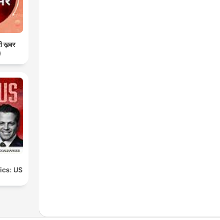
री ख़बर
)
tics: US