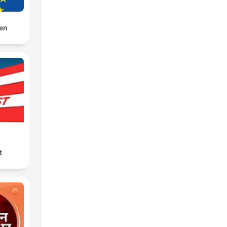
den
t