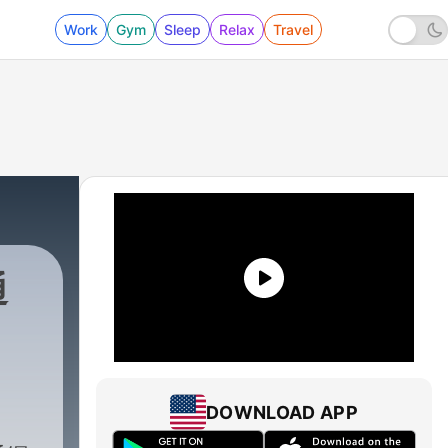
Work
Gym
Sleep
Relax
Travel
通
DOWNLOAD APP