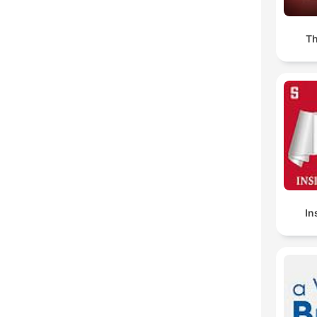
Th
In