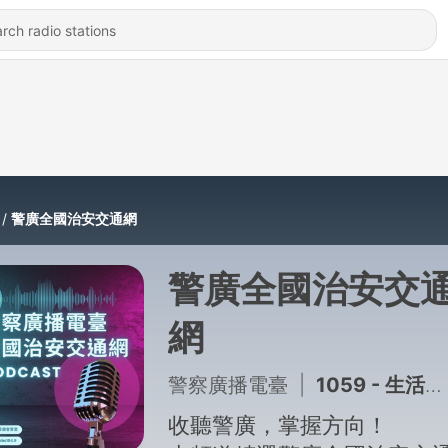
警廣全國治安交通網
警廣全國治安交
網
警察廣播電臺
|
1059 - 生活法律 | 媽媽借用兒子帳戶存錢，帳戶存款是否為遺產？ ft.陽昇法律事務所 鄧湘全律師
收聽警廣，掌握方向！