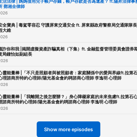
生活法律 | 媽媽借用兒子帳戶存錢，帳戶存款是否為遺產？ ft.陽昇法律事
所 鄧湘全律師
邀請刑事警察局警員分享最
2026
騙案例，教您識破詐騙，守
安全寶典 | 毒駕零容忍 守護屏東交通安全 ft. 屏東縣政府警察局交通隊隊長
全
程大維
2026
每週三
識詐你和我 |揭開虛擬資產詐騙真相（下集）ft. 金融監督管理委員會證券
[安全寶典] 主持人：Amy
貨局鍾怡如副組長
2026
邀請現職警員分享最專業的
訊、真實的案例，讓您為自
心靈能量棒 |「不只是照顧者與被照顧者：家庭關係中的愛與界線ft.拉第
心理諮商所特約心理師/陽光基金會約聘諮商心理師 李逸明 心理師
親友的安全把關
2026
每週五
心靈能量棒 |「我離開之後怎麼辦？」身心障礙家庭的未來焦慮ft.拉第石
理諮商所特約心理師/陽光基金會約聘諮商心理師 李逸明 心理師
[消費乎你知] 主持人：Jack
2026
邀請消基會專家學者分享各
費者權益知識，讓您聰明消
Show more episodes
吃虧