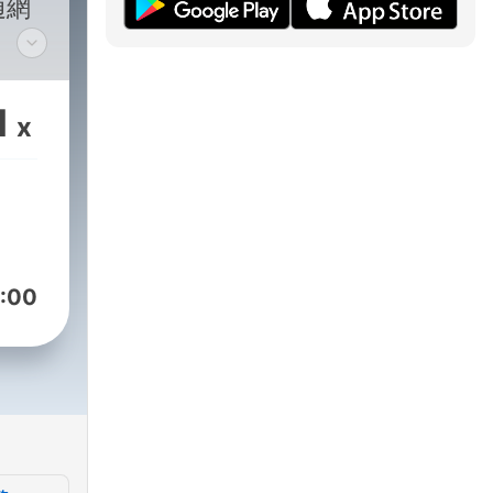
通網
！
1
x
，為
：樂
:00
您解
題