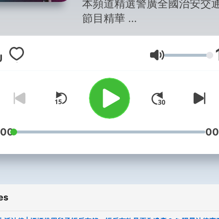
本頻道精選警廣全國治安交
節目精華
讓您在人生道路穩穩向前行
- - -
每週一
Volume
[心靈能量棒] 主持人：士玶
邀請心理學專家醫師等來賓
您解憂排悶
[內政部空中服務處] 主持人
:00
00
樂
邀請內政部各領域專家，為
惑生活中可能遇到的各種問
es
每週二
[防騙金鐘罩] 主持人：欣伶