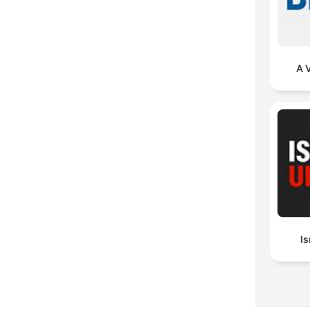
A 
Is