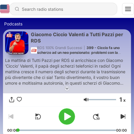
Podcasts
Giacomo Ciccio Valenti a Tutti Pazzi per
RDS
RDS 100% Grandi Successi
|
399 - Ciccio fa uno
scherzo ad un neo pensionato: problemi con la
pensione: la reazione esplosiva
La mattina di Tutti Pazzi per RDS si arricchisce con Giacomo
'Ciccio' Valenti, il papà degli scherzi telefonici in radio! Ogni
mattina cresce il numero degli scherzi durante la trasmissione
più divertente che ci sia! Tanto divertimento, il vostro buon
umore e moltissima autoironia, in questi scherzi di Giacomo
Valenti: ma - per noi tutti - semplicemente Ciccio.
1
x
Volume
00:00
00:00