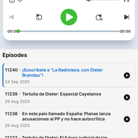
x
Volume
00:00
00:00
Episodes
-
11240
¡Suscríbete a “La Radioteca, con Dieter
Brandau”!
24 Sep 2025
-
11239
Tertulia de Dieter: Especial Cayetanos
29 Aug 2025
-
11238
En este país llamado España: Planas lanza
acusaciones al PP y no hace autocrítica
29 Aug 2025
-
11237
Tertulia de Dieter: El futuro judicial de las