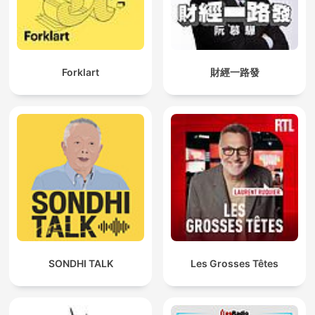
Forklart
財經一路發
SONDHI TALK
Les Grosses Têtes