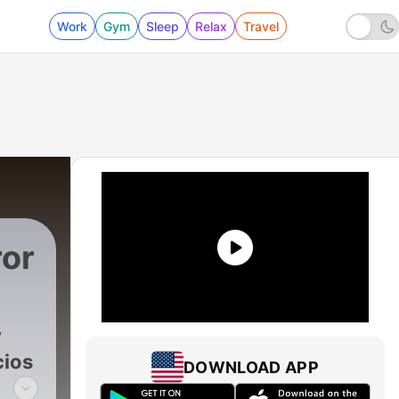
Work
Gym
Sleep
Relax
Travel
ror
y
cios
DOWNLOAD APP