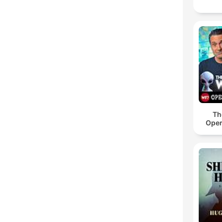
Th
Oper