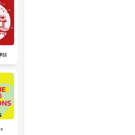
loj
rees
da
te
樓夢話
t
 y
rs