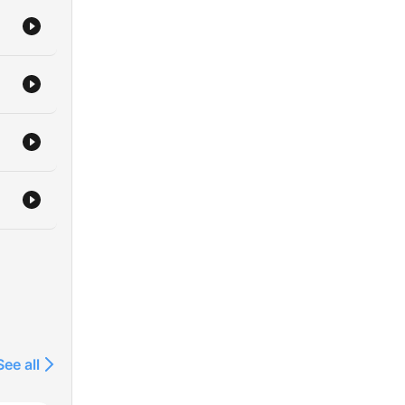
da
re
casa
j
che,
na
ntil
d.
on
See all
 el
con