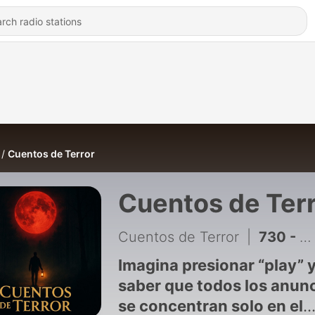
Cuentos de Terror
Cuentos de Ter
Cuentos de Terror
|
730 - ¿Alguna vez viste a un muerto sonreír? | Tres relatos de puro terror
Imagina presionar “play” 
saber que todos los anun
se concentran solo en el