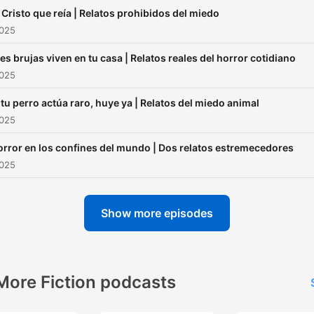
Aquí, las palabras se
 Cristo que reía | Relatos prohibidos del miedo
transforman en ecos. Ca
2025
historia de terror corta ab
es brujas viven en tu casa | Relatos reales del horror cotidiano
una puerta distinta: una 
2025
abandonada donde el relo
sigue latiendo a mediano
 tu perro actúa raro, huye ya | Relatos del miedo animal
2025
un mensaje grabado en u
llamada al 911 que jamás
orror en los confines del mundo | Dos relatos estremecedores
debió existir, una voz infa
2025
que susurra desde la pare
No son simples relatos, s
Show more episodes
espejos de lo que temes
recordar.
More Fiction podcasts
Cuentos de Terror mezcla
suspenso del true crime 