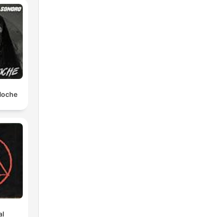
das
nte
.
 un
re
s y
 Noche
a
e lo
l
 de
o
al