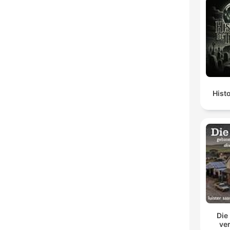
Hist
Die
ve