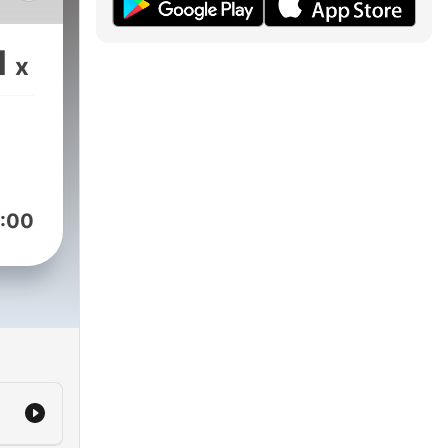
o
ad
1
x
sin
a.
io
:00
s
as