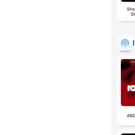
She
Sh
ARD