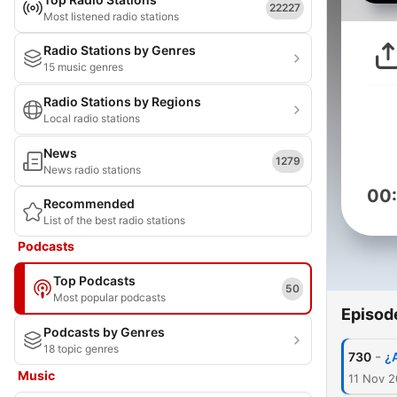
22227
Most listened radio stations
Radio Stations by Genres
15 music genres
Radio Stations by Regions
Local radio stations
News
1279
News radio stations
00
Recommended
List of the best radio stations
Podcasts
Top Podcasts
50
Most popular podcasts
Episod
Podcasts by Genres
18 topic genres
-
730
¿A
Music
11 Nov 