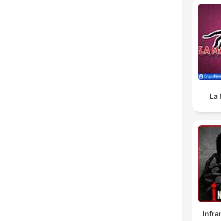
La 
Infr