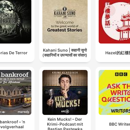
apagas la luz, cuando el re
marca las 3:33, cuando c
estar a salvo en casa. Ca
historia de miedo es una
invitación a cruzar el lími
entre la razón y la locura,
Kahani Suno | कहानी सुनो
entre lo que ves y lo que
orias De Terror
Hazel的紅
(कहानियों व उपन्यासों का संसार)
imaginas.
Este es tu santuario
nocturno, donde las ghos
movies, las horror movies
las leyendas de terror se
funden en una sola
experiencia: la del miedo
Kein Mucks! – Der
 bankroof – ’n
Krimi-Podcast mit
BBC Write
rvolgverhaal
contado al oído. Respira
Bastian Pastewka