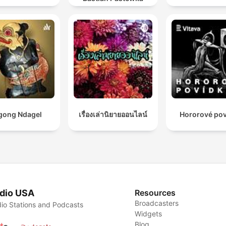
hondo, pon tus audífonos
apaga la luz.
Porque una vez que entre
Cuentos de Terror, no
escucharás historias… las
vivirás.
gong Ndagel
เรื่องเล่านิยายออนไลน์
Hororové po
👉 Suscríbete ahora y
atrévete a descubrir lo qu
esconde detrás de cada
susurro.
dio USA
Resources
Broadcasters
io Stations and Podcasts
Widgets
Blog