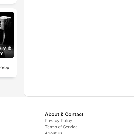
 y
s en
vídky
e se
About & Contact
Privacy Policy
Terms of Service
About us