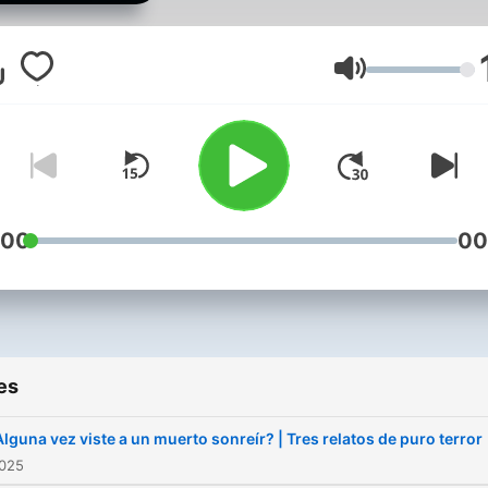
primer minuto. Después, l
que escuchas es oscurid
pura: sin interrupciones, 
Volume
distracciones, solo tú y el
sonido de lo desconocido
respirando en la penumbr
Así comienza cada episod
de Cuentos de Terror, el
:00
00
refugio auditivo donde la
historias de terror cobran
vida con un realismo tan
intenso que sentirás que
es
alguien te observa mientr
escuchas.
lguna vez viste a un muerto sonreír? | Tres relatos de puro terror
2025