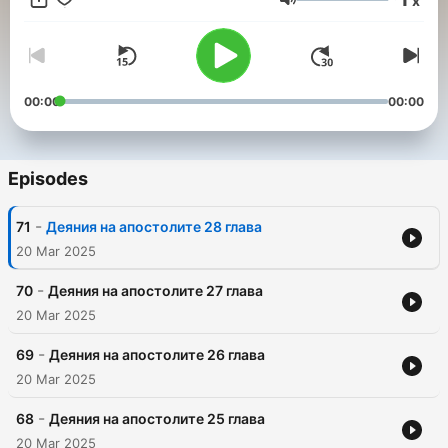
x
оживее в сърцето ти! Слушай. Размишлявай. Израствай
Volume
във вярата. 📌 Представено от Библейска лига – България
00:00
00:00
Episodes
-
71
Деяния на апостолите 28 глава
20 Mar 2025
-
70
Деяния на апостолите 27 глава
20 Mar 2025
-
69
Деяния на апостолите 26 глава
20 Mar 2025
-
68
Деяния на апостолите 25 глава
20 Mar 2025