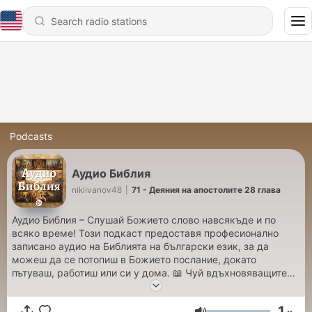
Podcasts
Аудио Библия
nikiivanov48
|
71 - Деяния на апостолите 28 глава
Аудио Библия – Слушай Божието слово навсякъде и по
всяко време! Този подкаст предоставя професионално
записано аудио на Библията на български език, за да
можеш да се потопиш в Божието послание, докато
пътуваш, работиш или си у дома. 📖 Чуй вдъхновяващите
истории и вечните истини, които променят животи. 🎧
Наслади се на ясен и изразителен прочит. 🙏 Нека Словото
1