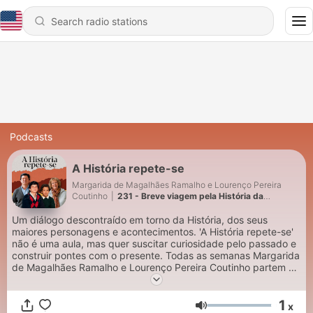
Podcasts
A História repete-se
Margarida de Magalhães Ramalho e Lourenço Pereira
Coutinho
|
231 - Breve viagem pela História da
humanidade, com Gonçalo Cadilhe
Um diálogo descontraído em torno da História, dos seus
maiores personagens e acontecimentos. 'A História repete-se'
não é uma aula, mas quer suscitar curiosidade pelo passado e
construir pontes com o presente. Todas as semanas Margarida
de Magalhães Ramalho e Lourenço Pereira Coutinho partem de
um ponto que pode levar a muitos outros... São assim as boas
conversas.
1
x
Volume