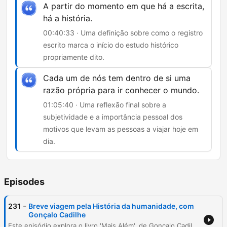
A partir do momento em que há a escrita,
há a história.
00:40:33 · Uma definição sobre como o registro
escrito marca o início do estudo histórico
propriamente dito.
Cada um de nós tem dentro de si uma
razão própria para ir conhecer o mundo.
01:05:40 · Uma reflexão final sobre a
subjetividade e a importância pessoal dos
motivos que levam as pessoas a viajar hoje em
dia.
Episodes
-
231
Breve viagem pela História da humanidade, com
Gonçalo Cadilhe
Este episódio explora o livro 'Mais Além', de Gonçalo Cadilho, que traça a história da viagem humana desde o Paleolítico até à era moderna. A conversa aborda a evolução humana, as migrações e a transição do nomadismo para o sedentarismo no Neolítico, refletindo sobre como a necessidade de sobrevivência deu lugar à curiosidade e ao turismo. A discussão percorre a expansão das línguas indo-europeias, o impacto das rotas de peregrinação e as grandes navegações. São analisados o legado das infraestruturas romanas, a audácia de figuras como Magalhães e a mudança de paradigma científico com James Cook, culminando numa reflexão sobre o sentido da viagem na contemporaneidade.