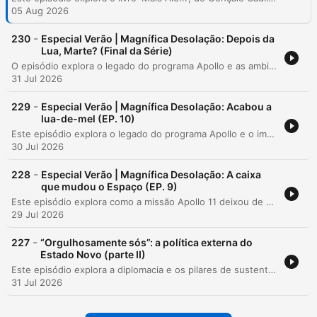
05 Aug 2026
-
230
Especial Verão | Magnífica Desolação: Depois da
Lua, Marte? (Final da Série)
O episódio explora o legado do programa Apollo e as ambições contemporâneas de retorno à Lua através do programa Artemis. A narrativa conecta a nostalgia da ficção científica dos anos 70, como Espaço 1999, com os desafios políticos e tecnológicos atuais para estabelecer uma presença humana sustentável no espaço. A discussão aborda a necessidade de novos modelos de financiamento e cooperação internacional para viabilizar missões que utilizem a Lua como trampolim para Marte. O conteúdo analisa o papel da iniciativa privada, as incertezas orçamentárias do Congresso americano e a possibilidade emergente do turismo espacial lunar.
31 Jul 2026
-
229
Especial Verão | Magnífica Desolação: Acabou a
lua-de-mel (EP. 10)
Este episódio explora o legado do programa Apollo e o impacto cultural e tecnológico da missão Apollo 11. Através de relatos sobre a vida dos astronautas Neil Armstrong, Buzz Aldrin e Michael Collins, o podcast analisa como o triunfo da chegada à Lua transformou a percepção global, passando de uma narrativa de drama humano para uma de ciência e geologia. A análise aborda também as consequências económicas e sociais, destacando como os investimentos massivos na corrida espacial lançaram as bases para a revolução digital e influenciaram figuras contemporâneas da tecnologia. O episódio reflete sobre o fim do interesse político após a vitória na corrida espacial e o legado de determinação deixado pelo programa.
30 Jul 2026
-
228
Especial Verão | Magnífica Desolação: A caixa
que mudou o Espaço (EP. 9)
Este episódio explora como a missão Apollo 11 deixou de ser um projeto militar secreto para se tornar o primeiro grande acontecimento mediático global do século XX. Através da análise da transição da NASA de uma política de secretismo para uma estratégia de transparência e comunicação aberta, o podcast detalha como a televisão humanizou a conquista espacial. A narrativa aborda também o impacto cultural e comercial da missão, incluindo o papel dos astronautas como porta-vozes autênticos, a introdução do product placement (como os casos da Tang e da Omega) e as memórias de como a chegada da televisão transformou a vida em Portugal.
29 Jul 2026
-
227
“Orgulhosamente sós”: a política externa do
Estado Novo (parte II)
Este episódio explora a diplomacia e os pilares de sustentação do Estado Novo entre 1961 e 1974, analisando a erosão do apoio da Igreja e do Exército ao regime. Discute-se o papel de figuras como Botelho Muniz e Costa Gomes, bem como a influência internacional, especialmente a eleição de Kennedy e a independência do Congo no contexto da Guerra Colonial. A análise detalha as complexas alianças diplomáticas e militares de Portugal, incluindo o uso estratégico da base das Lajes e a busca por apoio na França, Alemanha e África do Sul. Aborda-se também a transição de poder de Salazar para Marcelo Caetano, as dificuldades políticas deste último perante a guerra colonial e as tentativas desesperadas do regime para evitar o colapso face ao isolamento internacional.
31 Jul 2026