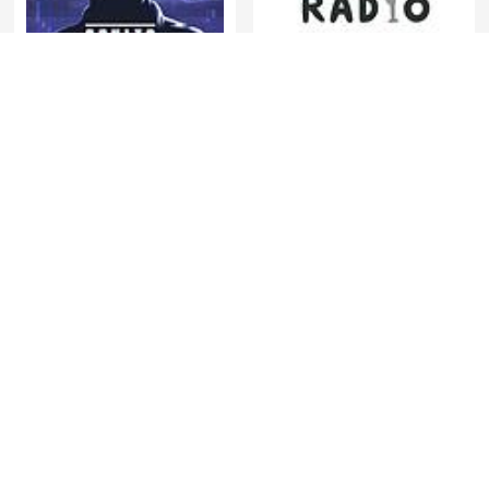
Oculto tras la sombra
歴史を面白く学ぶコテンラ
Juan Jesús Vallejo
ジオ （COTEN RADIO）
Au Cœur de l'Histoire
Misteri Jam 12