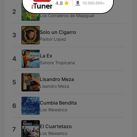
La Cosita
2
Los Corraleros de Majagual
Solo un Cigarro
3
Pastor Lopez
La Ex
4
Sonora Tropicana
Lisandro Meza
5
Lisandro Meza
Cumbia Bendita
6
Los Wawanco
El Cuartetazo
7
Los Wawanco