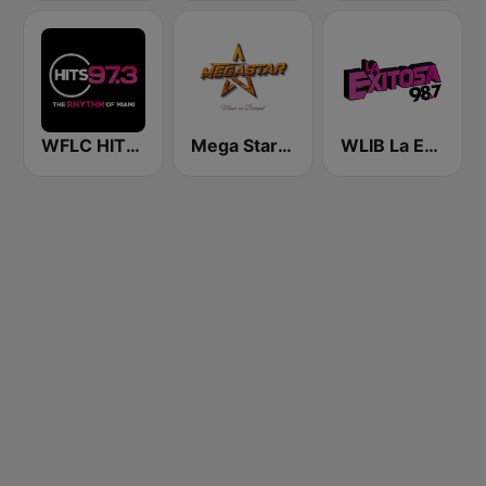
WFLC HITS 97.3 FM
Mega Star New York
WLIB La Exitosa 98.7 y 1190