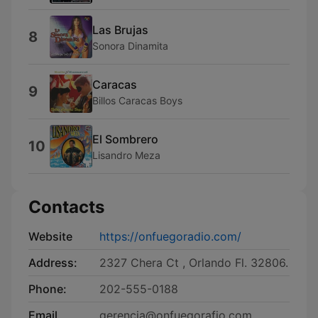
Las Brujas
8
Sonora Dinamita
Caracas
9
Billos Caracas Boys
El Sombrero
10
Lisandro Meza
Contacts
Website
https://onfuegoradio.com/
Address:
2327 Chera Ct , Orlando Fl. 32806.
Phone:
202-555-0188
Email
gerencia@onfuegorafio.com