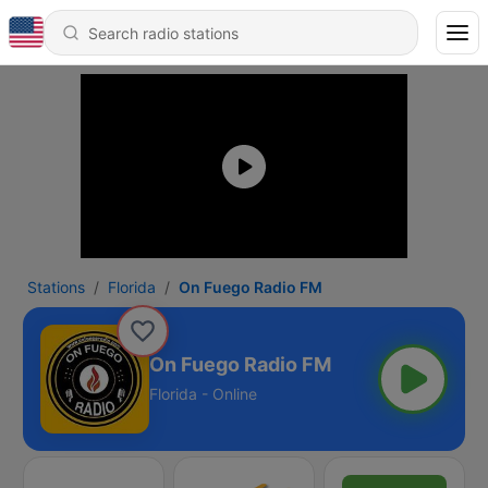
Stations
Florida
On Fuego Radio FM
On Fuego Radio FM
Florida - Online