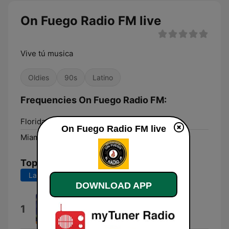
On Fuego Radio FM live
Vive tú musica
Oldies
90s
Latino
Frequencies On Fuego Radio FM:
Florida City:
Online
On Fuego Radio FM live
Miami Beach:
Online
Top Songs
Last 7 days
Last 30 days
DOWNLOAD APP
La Burrita
1
Los Corraleros de Majagual