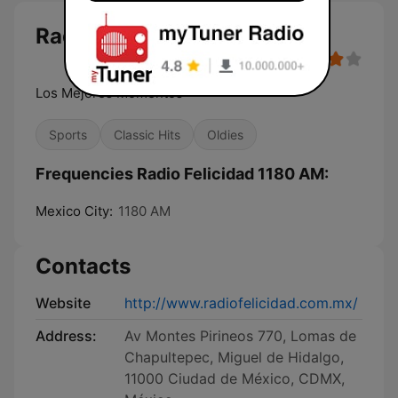
Radio Felicidad 1180 AM
Los Mejores Momentos
Sports
Classic Hits
Oldies
Frequencies Radio Felicidad 1180 AM:
Mexico City:
1180 AM
Contacts
Website
http://www.radiofelicidad.com.mx/
Address:
Av Montes Pirineos 770, Lomas de
Chapultepec, Miguel de Hidalgo,
11000 Ciudad de México, CDMX,