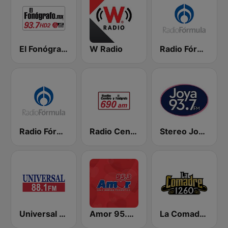
El Fonógrafo HD2
W Radio
Radio Fórmula 103.3 FM
Radio Fórmula 104.1 FM
Radio Centro y El Fonógrafo
Stereo Joya FM
Universal 88.1 FM
Amor 95.3 FM
La Comadre 1260 AM