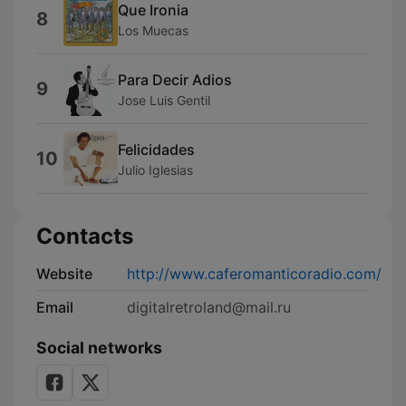
Que Ironia
8
Los Muecas
Para Decir Adios
9
Jose Luis Gentil
Felicidades
10
Julio Iglesias
Contacts
Website
http://www.caferomanticoradio.com/
Email
digitalretroland@mail.ru
Social networks