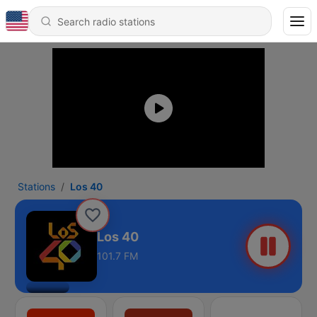
Stations
Los 40
Los 40
101.7 FM