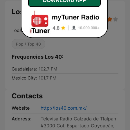
DOWNLOAD APP
Los 40
Toda la Actitud
Pop / Top 40
Frequencies Los 40:
Guadalajara:
102.7 FM
Mexico City:
101.7 FM
Contacts
Website
http://los40.com.mx/
Address:
Televisa Radio Calzada de Tlalpan
#3000 Col. Espartaco Coyoacán,