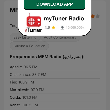
DOWNLOAD APP
MFM Radio (مفم راديو)
Toujours au sommet ديما فالقمة
Easy Listening
Adult Contemporary
Culture & Education
Frequencies MFM Radio (مفم راديو):
Agadir:
96.5 FM
Casablanca:
88.7 FM
Fès:
106.9 FM
Marrakesh:
97.9 FM
Oujda:
101.0 FM
Rabat:
100.5 FM