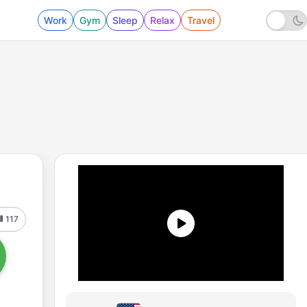
Work
Gym
Sleep
Relax
Travel
117