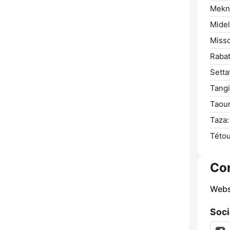
Mekn
Midel
Misso
Rabat
Setta
Tangi
Taoun
Taza:
Tétou
Co
Webs
Soci