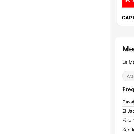
Le M
Ara
Casab
El Ja
Fès:
Kenit