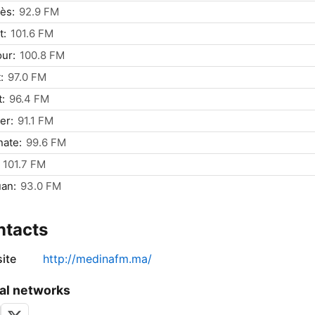
ès:
92.9 FM
t:
101.6 FM
ur:
100.8 FM
:
97.0 FM
t:
96.4 FM
er:
91.1 FM
ate:
99.6 FM
101.7 FM
an:
93.0 FM
ntacts
ite
http://medinafm.ma/
al networks