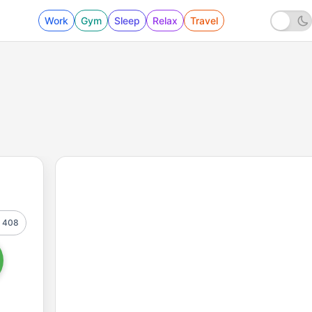
Work
Gym
Sleep
Relax
Travel
408