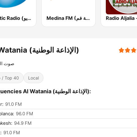
Medina FM (إذاعة مدينة فم)
Atlantic Radio (أتلانتيك راديو)
Al Watania (الإذاعة الوطنية)
صوت ال
 / Top 40
Local
Frequencies Al Watania (الإذاعة الوطنية):
r:
91.0 FM
lanca:
96.0 FM
akesh:
94.9 FM
:
91.0 FM