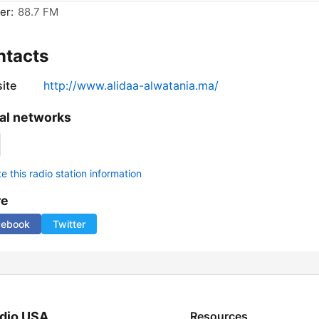
er:
88.7 FM
ntacts
ite
http://www.alidaa-alwatania.ma/
al networks
 this radio station information
re
cebook
Twitter
dio USA
Resources