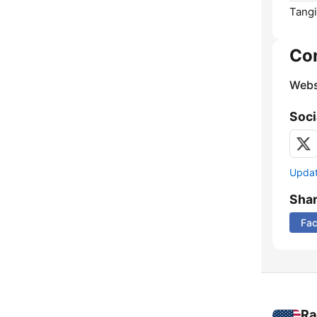
Tangi
Co
Webs
Soci
Update
Sha
Fa
Ra