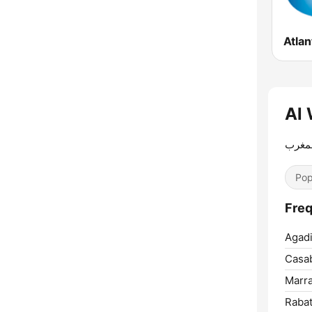
مغرب
Pop
Agadi
Casab
Marr
Rabat