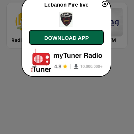
Lebanon Fire live
DOWNLOAD APP
Radio Zenobia FM
Lebda FM ( راديو لبدة اف ام )
WatanFM