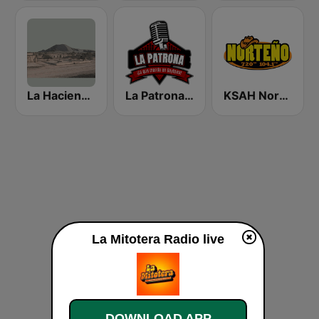
La Hacienda Radio
La Patrona de Rioverde
KSAH Norteño 720 y 104.1
La Mitotera Radio live
DOWNLOAD APP