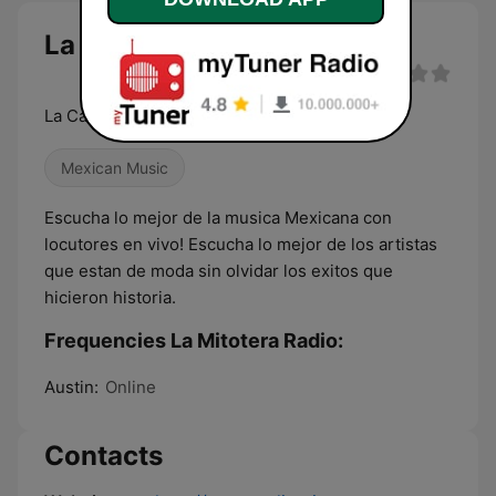
La Mitotera Radio live
La Casa de los Exitos!
Mexican Music
Escucha lo mejor de la musica Mexicana con
locutores en vivo! Escucha lo mejor de los artistas
que estan de moda sin olvidar los exitos que
hicieron historia.
Frequencies La Mitotera Radio:
Austin:
Online
Contacts