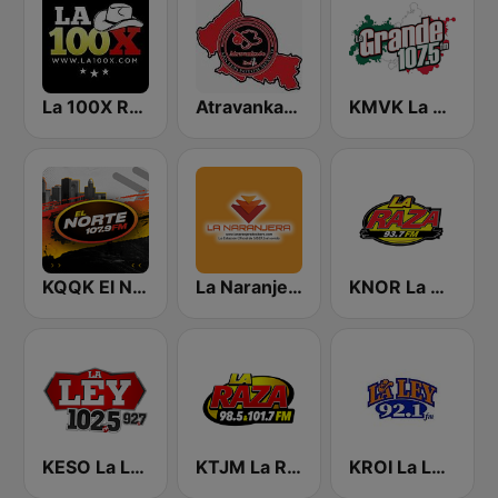
La 100X Radio
Atravankado Radio
KMVK La Grande 107.5 FM
KQQK El Norte 107.9 / 101.7 FM
La Naranjera de Sibers
KNOR La Raza 93.7 (US Only)
KESO La Ley 102.5 and 92.7 FM
KTJM La Raza 98.5 / 103.3 FM KJOJ
KROI La Ley 92.1 FM