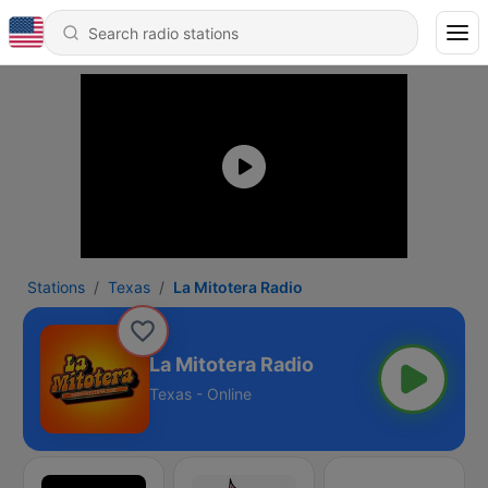
Stations
Texas
La Mitotera Radio
La Mitotera Radio
Texas - Online