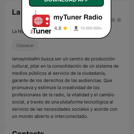
La Mayimba FM live
La Numero Uno en Musica
Classical
lamayimbafm busca ser un centro de producción
cultural, pilar en la consolidación de un sistema de
medios públicos al servicio de la ciudadanía,
garante de los derechos de las audiencias. Que
promueva y estimule la creatividad de los
profesionales de la radio, la vitalidad y el cambio
social, a través de una plataforma tecnológica al
servicio de las necesidades sociales y acorde con
un mundo abierto e interconectado.
Contacts