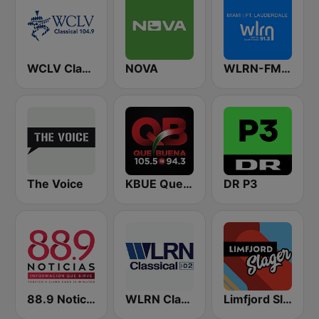
WCLV Classical 104.9 FM
NOVA
WLRN-FM 91.3
The Voice
KBUE Que Buena 105.5 / 94.3 FM (US Only)
DR P3
88.9 Noticias
WLRN Classical HD2
Limfjord Slager