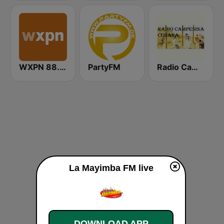
WXPN 88.5 XPN
PartyFM
Radio Campesina Cubana
La Mayimba FM live
DOWNLOAD APP