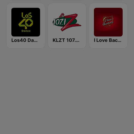
Los40 Dance
KLZT 107.1 La Z FM
I Love Bachata