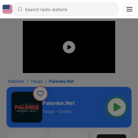
Stations
Texas
Palenke.Net
Palenke.Net
Texas - Online