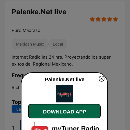
Palenke.Net live
Puro Madrazo!
Mexican Music
Local
Internet Radio las 24 hrs. Proyectando los super
éxitos del Regional Mexicano.
Frequencies Palenke.Net:
Palenke.Net live
Richmond:
Online
Top Songs
Last 7 days
Last 30 days
DOWNLOAD APP
Te Soñé
1