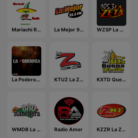
Mariachi Radio
La Mejor 93.5 FM Las Vegas
WZSP La Zeta
La Poderosa - 100% Musica Mexicana
KTUZ La Z 1570 AM
KXTD Que Buena 1530 AM
WMDB La Ranchera 880 AM
Radio Amor
KZZR La Zeta 94.3