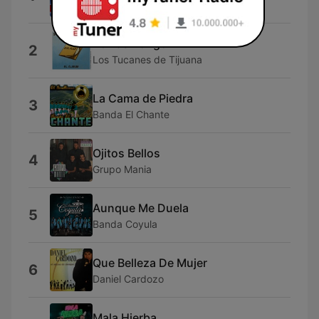
El Coyote y Su Banda Tierra Santa
Yo Las Pongo
2
Los Tucanes de Tijuana
La Cama de Piedra
3
Banda El Chante
Ojitos Bellos
4
Grupo Mania
Aunque Me Duela
5
Banda Coyula
Que Belleza De Mujer
6
Daniel Cardozo
Mala Hierba