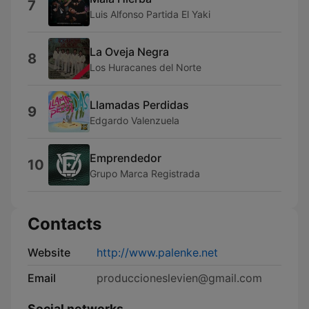
7
Luis Alfonso Partida El Yaki
La Oveja Negra
8
Los Huracanes del Norte
Llamadas Perdidas
9
Edgardo Valenzuela
Emprendedor
10
Grupo Marca Registrada
Contacts
Website
http://www.palenke.net
Email
produccioneslevien@gmail.com
Social networks