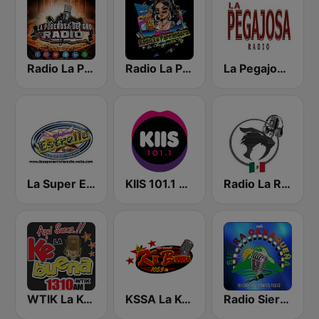
Radio La Poderosa De Gro
Radio La Parrandera NY
La Pegajosa Radio HD
La Super Estrella Sonidera
KIIS 101.1 Melbourne
Radio La Rugidora
WTIK La Ke Buena 1310
KSSA La Ke Buena 105.9
Radio Sierra Oaxaqueña