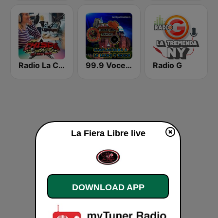
Radio La Chispa Sonidera New York
99.9 Voces del Rancho
Radio G
La Fiera Libre live
DOWNLOAD APP