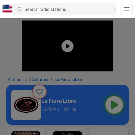
Stations
California
La Fiera Libre
La Fiera Libre
California - Online