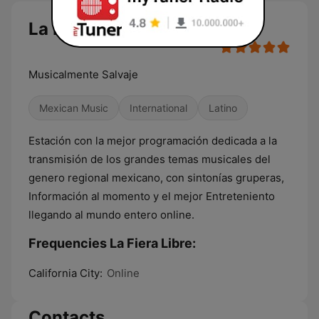
La Fiera Libre live
Musicalmente Salvaje
Mexican Music
International
Latino
Estación con la mejor programación dedicada a la
transmisión de los grandes temas musicales del
genero regional mexicano, con sintonías gruperas,
Información al momento y el mejor Entreteniento
llegando al mundo entero online.
Frequencies La Fiera Libre:
California City:
Online
Contacts