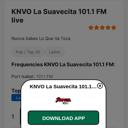
KNVO La Suavecita 101.1 FM
live
Nunca Sabes Lo Que Va Toca
Pop / Top 40
Latino
Frequencies KNVO La Suavecita 101.1 FM:
Port Isabel:
101.1 FM
KNVO La Suavecita 101.1 FM live
Top Songs
Last 7 days
Last 30 days
No Me Conoces Aun
1
DOWNLOAD APP
Sylh