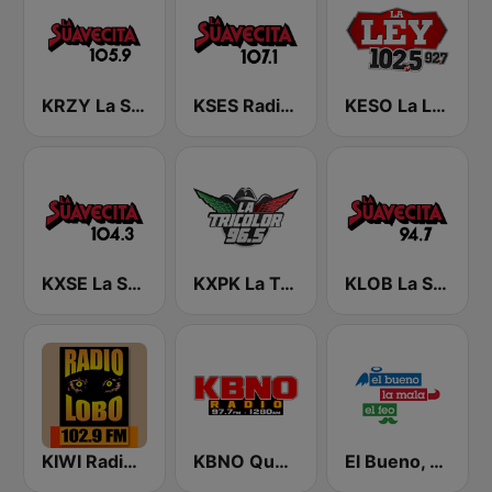
KRZY La Suavecita 105.9 FM
KSES Radio La Suavecita 107.1
KESO La Ley 102.5 and 92.7 FM
KXSE La Suavecita 104.3 FM
KXPK La Tricolor 96.5 FM
KLOB La Suavecita 94.7 FM
KIWI Radio Lobo 102.9 FM
KBNO Qué Bueno 97.7 FM
El Bueno, La Mala y El Feo