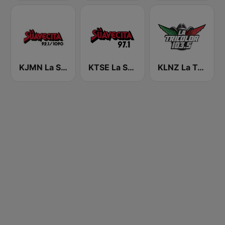
KJMN La Suavecita 92.1 FM
KTSE La Suavecita 97.1 FM
KLNZ La Tricolor 103.5 FM