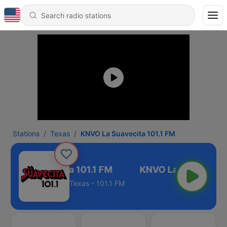
Stations
Texas
KNVO La Suavecita 101.1 FM
VO La Suavecita 101.1 FM
Texas - 101.1 FM