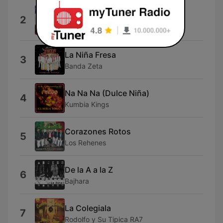
Cumbia Sobre el Río
2
Celso Piña, Lila Downs & Totó La
Momposina
La Niña Fresa
3
Banda Zeta
Na Na Na (Dulce Niña)
4
Kumbia Kings
Corazones Rotos
5
Los Rehenes
De la A a la Z
6
Bajhara
La Colegiala
7
Rodolfo y Su Tipica RA7