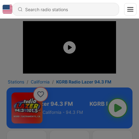
Stations
California
KGRB Radio Lazer 94.3 FM
KGRB Radio Lazer 94.3 FM
California - 94.3 FM