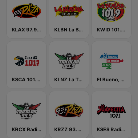
KLAX 97.9 La Raza FM
KLBN La Buena 101.9 FM
KWID 101.9 La Buena
KSCA 101.9 Los Angeles FM (US Only)
KLNZ La Tricolor 103.5 FM
El Bueno, La Mala y El Feo
KRCX Radio La Tricolor 99.9 FM
KRZZ 93.3 La Raza FM
KSES Radio La Suavecita 107.1