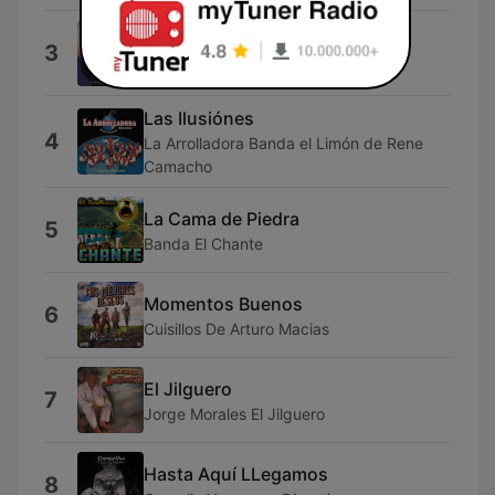
Las Ausencias
3
Pancho Barraza
Las Ilusiónes
4
La Arrolladora Banda el Limón de Rene
Camacho
La Cama de Piedra
5
Banda El Chante
Momentos Buenos
6
Cuisillos De Arturo Macias
El Jilguero
7
Jorge Morales El Jilguero
Hasta Aquí LLegamos
8