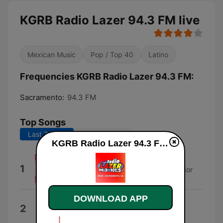
KGRB Radio Lazer 94.3 FM live
Mexican Music
Pop / Top 40
Latino
Frequencies KGRB Radio Lazer 94.3 FM:
Sacramento:
94.3 FM
Top Songs
Last 7 days
Last 30 days
KGRB Radio Lazer 94.3 FM live
Mambo Limón
1
La Original Banda El Limón de Salvador
Lizárraga
DOWNLOAD APP
Yo Las Pongo
2
Los Tucanes de Tijuana