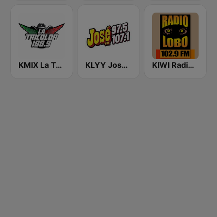
KMIX La Tricolor 100.9 FM
KLYY José 97.5 y 107.1
KIWI Radio Lobo 102.9 FM