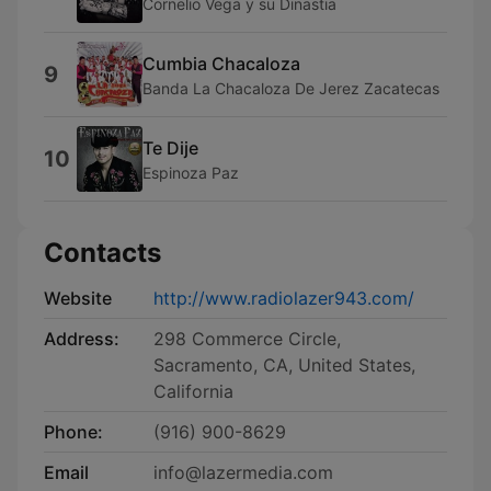
Cornelio Vega y su Dinastia
Cumbia Chacaloza
9
Banda La Chacaloza De Jerez Zacatecas
Te Dije
10
Espinoza Paz
Contacts
Website
http://www.radiolazer943.com/
Address:
298 Commerce Circle,
Sacramento, CA, United States,
California
Phone:
(916) 900-8629
Email
info@lazermedia.com