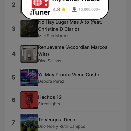
Salmo 23
2
Leonel Tuchez
No Hay Lugar Mas Alto (feat.
3
Christine D Clario)
Miel San Marcos
Renuevame (Accordian Marcos
4
Witt)
Dino Salinas
Ya Muy Pronto Viene Cristo
5
Debora Perez
Hechos 12
6
Streetlights
Te Vengo a Decir
7
Dúo Noe y Ruth Campos