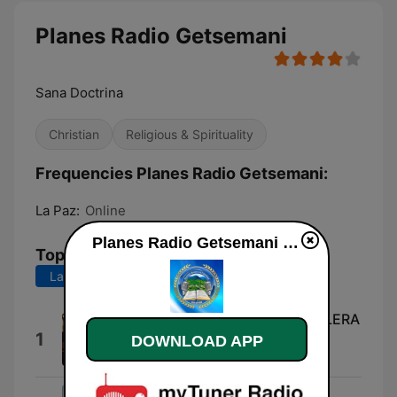
Planes Radio Getsemani
Sana Doctrina
Christian
Religious & Spirituality
Frequencies Planes Radio Getsemani:
La Paz:
Online
Planes Radio Getsemani live
Top Songs
Last 7 days
Last 30 days
Biblia Hablada BIBLIA REINA VALERA
1
1960 MATEO CAP. 2
DOWNLOAD APP
Biblia Reina Valera