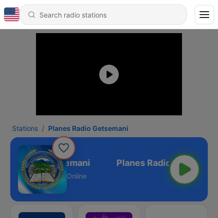
Stations
Planes Radio Getsemani
nes Radio Getsemani
Online