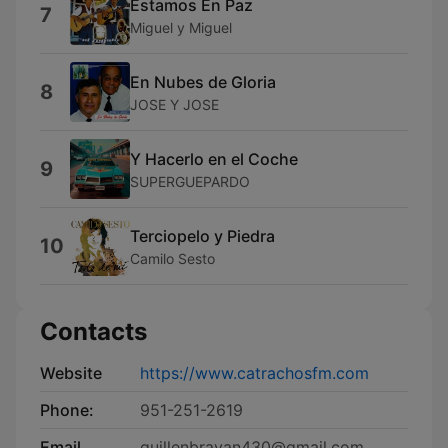
Estamos En Paz
7
Miguel y Miguel
En Nubes de Gloria
8
JOSE Y JOSE
Y Hacerlo en el Coche
9
SUPERGUEPARDO
Terciopelo y Piedra
10
Camilo Sesto
Contacts
Website
https://www.catrachosfm.com
Phone:
951-251-2619
Email
guillenbrayan430@gmail.com