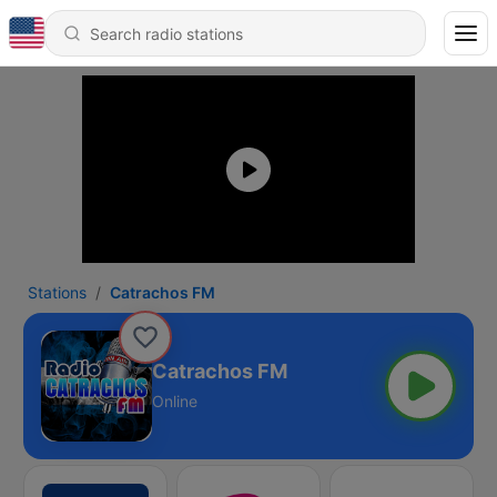
Stations
Catrachos FM
Catrachos FM
Online