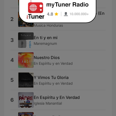
En Espíritu y en Verdad
y como es el los hitsong en vivo (En
2
vivo)
Musica Honduras
En ti y en mi
3
Maremagnum
Nuestro Dios
4
En Espíritu y en Verdad
Y Vimos Tu Gloria
5
En Espíritu y en Verdad
En Espíritu y En Verdad
6
Iglesia Manantial