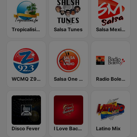
Tropicalisima.fm - Salsa
Salsa Tunes
Salsa Mexico
WCMQ Z92 / Zeta 92.3
Salsa One Radio
Radio Bolero
Disco Fever
I Love Bachata
Latino Mix