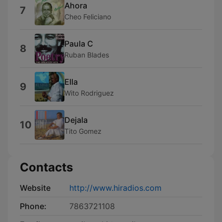
Ahora
7
Cheo Feliciano
Paula C
8
Ruban Blades
Ella
9
Wito Rodriguez
Dejala
10
Tito Gomez
Contacts
Website
http://www.hiradios.com
Phone:
7863721108