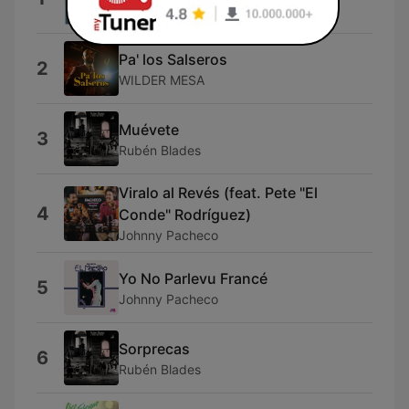
Andrés Sanfoneiro
Pa' los Salseros
2
WILDER MESA
Muévete
3
Rubén Blades
Viralo al Revés (feat. Pete "El
4
Conde" Rodríguez)
Johnny Pacheco
Yo No Parlevu Francé
5
Johnny Pacheco
Sorprecas
6
Rubén Blades