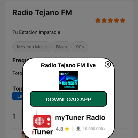
Radio Tejano FM
Tu Estacion Imparable
Mexican Music
Blues
90s
Frequencies Radio Tejano FM:
Radio Tejano FM live
Totonicapán:
88.1 FM
Top Songs
Last 7 days
Last 30 days
DOWNLOAD APP
Rosita la Palenquera
1
Los Caminantes
Quien