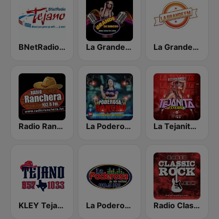
BNetRadio - Tejano
La Grande de Rancho
La Grande FM Guatemala
Radio Ranchera Olanchito
La Poderosa de Rancho
La Tejanita Esterio
KLEY Tejano 95.7 & 103.3
La Poderosa 90.5 FM
Radio Classic Rock