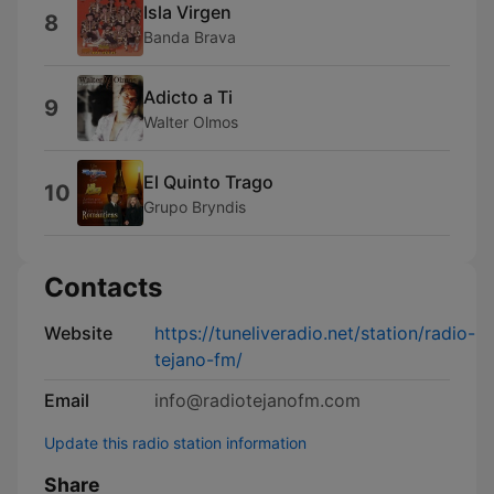
Isla Virgen
8
Banda Brava
Adicto a Ti
9
Walter Olmos
El Quinto Trago
10
Grupo Bryndis
Contacts
Website
https://tuneliveradio.net/station/radio-
tejano-fm/
Email
info@radiotejanofm.com
Update this radio station information
Share