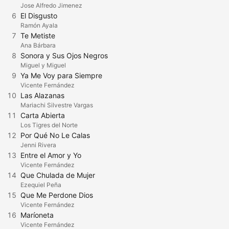
Jose Alfredo Jimenez
6
El Disgusto
Ramón Ayala
7
Te Metiste
Ana Bárbara
8
Sonora y Sus Ojos Negros
Miguel y Miguel
9
Ya Me Voy para Siempre
Vicente Fernández
10
Las Alazanas
Mariachi Silvestre Vargas
11
Carta Abierta
Los Tigres del Norte
12
Por Qué No Le Calas
Jenni Rivera
13
Entre el Amor y Yo
Vicente Fernández
14
Que Chulada de Mujer
Ezequiel Peña
15
Que Me Perdone Dios
Vicente Fernández
16
Maríoneta
Vicente Fernández