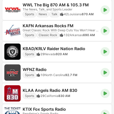
WWL The Big 870 AM & 105.3 FM
The News, Talk, and Sports Leader
Sports
News
Talk
42
Louisiana
870 AM
KAFN Arkansas Rocks FM
Great Classic Rock With Deep Cuts You Won't Hear Anywhere Else!
Sports
Classic Rock
132
Arkansas
690 AM
KBAD/KRLV Raider Nation Radio
Sports
29
Nevada
920 AM
WFNZ Radio
Sports
10
North Carolina
92.7 FM
KLAA Angels Radio AM 830
Sports
29
California
830 AM
KTIX Fox Sports Radio
Pendleton's Sports Radio