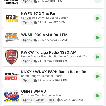
Sports
28
Texas
103.3 FM
KWFN 97.3 The Fan
San Diego's Only FM Sports Station
Sports
14
California
97.3 FM
WNML 990 AM & 99.1 FM
Sports
23
Tennessee
990 AM
KWKW Tu Liga Radio 1330 AM
Donde Puedes Escuchar Radio de Deportes de Todo El Mundo
Sports
21
California
1330 AM
KNXX / WNXX ESPN Radio Baton Rouge 104.5 & 104.9 FM
Baton Rouge's Home for Sports
Sports
22
Louisiana
104.9 FM
Oldies WMVO
Your Knox County Connection
Sports
Oldies
Talk
27
Ohio
1300 AM