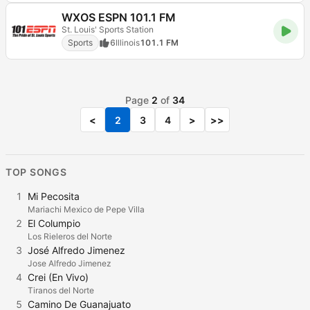
WXOS ESPN 101.1 FM
St. Louis' Sports Station
Sports
6
Illinois
101.1 FM
Page
2
of
34
<
2
3
4
>
>>
TOP SONGS
1
Mi Pecosita
Mariachi Mexico de Pepe Villa
2
El Columpio
Los Rieleros del Norte
3
José Alfredo Jimenez
Jose Alfredo Jimenez
4
Crei (En Vivo)
Tiranos del Norte
5
Camino De Guanajuato