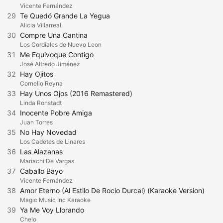
Vicente Fernández
29
Te Quedó Grande La Yegua
Alicia Villarreal
30
Compre Una Cantina
Los Cordiales de Nuevo Leon
31
Me Equivoque Contigo
José Alfredo Jiménez
32
Hay Ojitos
Cornelio Reyna
33
Hay Unos Ojos (2016 Remastered)
Linda Ronstadt
34
Inocente Pobre Amiga
Juan Torres
35
No Hay Novedad
Los Cadetes de Linares
36
Las Alazanas
Mariachi De Vargas
37
Caballo Bayo
Vicente Fernández
38
Amor Eterno (Al Estilo De Rocio Durcal) (Karaoke Version)
Magic Music Inc Karaoke
39
Ya Me Voy Llorando
Chelo