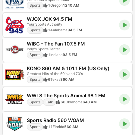
Sports
1
Oregon
1240 AM
WJOX JOX 94.5 FM
Your Sports Authority
Sports
14
Alabama
94.5 FM
WIBC - The Fan 107.5 FM
Indy's SportsCenter
Sports
1
Indiana
93.5 FM
KONO 860 AM & 101.1 FM (US Only)
Greatest Hits of the 60's and 70's
Sports
6
Texas
860 AM
WWLS The Sports Animal 98.1 FM
Sports
Talk
66
Oklahoma
640 AM
Sports Radio 560 WQAM
Sports
11
Florida
560 AM