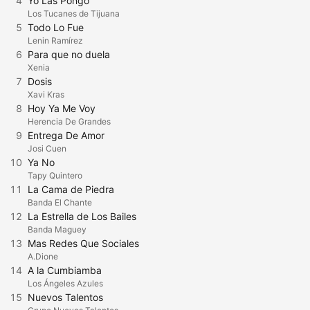
4
Yo Las Pongo
Los Tucanes de Tijuana
5
Todo Lo Fue
Lenin Ramírez
6
Para que no duela
Xenia
7
Dosis
Xavi Kras
8
Hoy Ya Me Voy
Herencia De Grandes
9
Entrega De Amor
Josi Cuen
10
Ya No
Tapy Quintero
11
La Cama de Piedra
Banda El Chante
12
La Estrella de Los Bailes
Banda Maguey
13
Mas Redes Que Sociales
A.Dione
14
A la Cumbiamba
Los Ángeles Azules
15
Nuevos Talentos