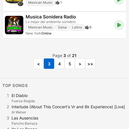
Mexican Music
1
Musica Sonidera Radio
Lo mejor del ambiente sonidero
Mexican Music
Salsa
Latino
9
New York
Online
Page
3
of
21
<
3
4
5
>
>>
TOP SONGS
1
El Diablo
Fuerza Regida
2
Interlude (About This Concert's Vr and 8k Experience) [Live]
Al Walser
3
Las Ausencias
Pancho Barraza