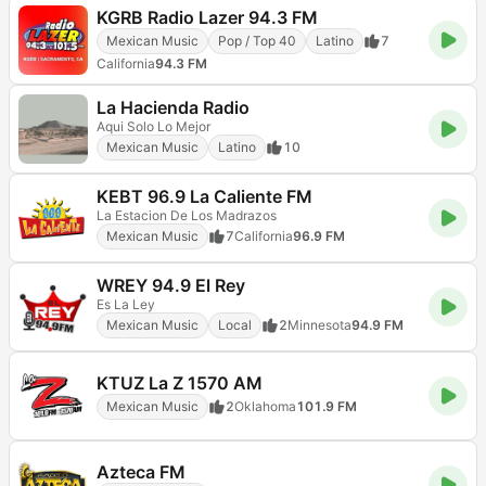
KGRB Radio Lazer 94.3 FM
Mexican Music
Pop / Top 40
Latino
7
California
94.3 FM
La Hacienda Radio
Aqui Solo Lo Mejor
Mexican Music
Latino
10
KEBT 96.9 La Caliente FM
La Estacion De Los Madrazos
Mexican Music
7
California
96.9 FM
WREY 94.9 El Rey
Es La Ley
Mexican Music
Local
2
Minnesota
94.9 FM
KTUZ La Z 1570 AM
Mexican Music
2
Oklahoma
101.9 FM
Azteca FM