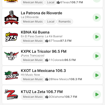
Mexican Music
Local
6
Texas
106.7 FM
La Patrona de Rioverde
La DRioverde
Mexican Music
Local
Romantic
KBNA Ké Buena
En El Paso Suena: La Ké Buena!
Mexican Music
67
Texas
97.5 FM
KXPK La Tricolor 96.5 FM
¡Puros Trancazos!
Mexican Music
11
Colorado
96.5 FM
KXOT La Mexicana 106.3
Hit Music Now
Mexican Music
26
New Mexico
106.3 FM
KTUZ La Zeta 106.7 FM
Mexican Music
3
Oklahoma
106.7 FM