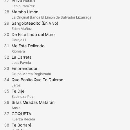
27
Polvo Rosita
Lenin Ramírez
28
Mambo Limón
La Original Banda El Limón de Salvador Lizárraga
29
Sangoloteadito (En Vivo)
Eden Muñoz
30
De Este Lado del Muro
Garaje H
31
Me Esta Doliendo
Xiomara
32
La Carreta
Joss Favela
33
Emprendedor
Grupo Marca Registrada
34
Que Bonito Que Te Quieran
Jeros
35
Te Dije
Espinoza Paz
36
Si las Miradas Mataran
Ansia
37
COQUETA
Fuerza Regida
38
Te Borraré