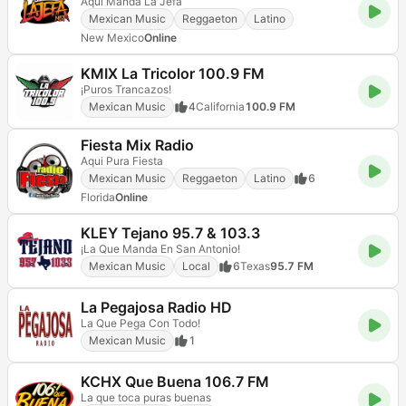
Aqui Manda La Jefa
Mexican Music
Reggaeton
Latino
New Mexico
Online
KMIX La Tricolor 100.9 FM
¡Puros Trancazos!
Mexican Music
4
California
100.9 FM
Fiesta Mix Radio
Aqui Pura Fiesta
Mexican Music
Reggaeton
Latino
6
Florida
Online
KLEY Tejano 95.7 & 103.3
¡La Que Manda En San Antonio!
Mexican Music
Local
6
Texas
95.7 FM
La Pegajosa Radio HD
La Que Pega Con Todo!
Mexican Music
1
KCHX Que Buena 106.7 FM
La que toca puras buenas