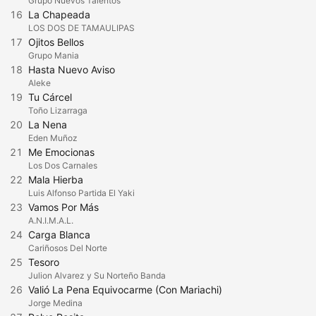
Grupo Nuevos Talentos
16
La Chapeada
LOS DOS DE TAMAULIPAS
17
Ojitos Bellos
Grupo Mania
18
Hasta Nuevo Aviso
Aleke
19
Tu Cárcel
Toño Lizarraga
20
La Nena
Eden Muñoz
21
Me Emocionas
Los Dos Carnales
22
Mala Hierba
Luis Alfonso Partida El Yaki
23
Vamos Por Más
A.N.I.M.A.L.
24
Carga Blanca
Cariñosos Del Norte
25
Tesoro
Julion Alvarez y Su Norteño Banda
26
Valió La Pena Equivocarme (Con Mariachi)
Jorge Medina