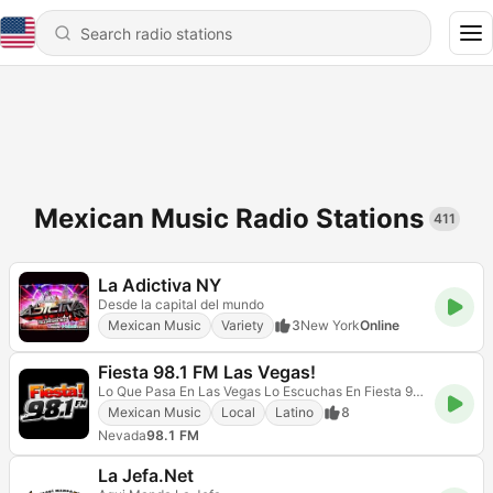
Mexican Music Radio Stations
411
La Adictiva NY
Desde la capital del mundo
Mexican Music
Variety
3
New York
Online
Fiesta 98.1 FM Las Vegas!
Lo Que Pasa En Las Vegas Lo Escuchas En Fiesta 98.1FM
Mexican Music
Local
Latino
8
Nevada
98.1 FM
La Jefa.Net