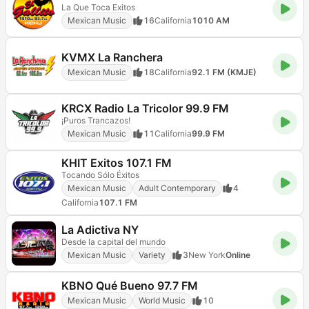
La Que Toca Exitos
Mexican Music
16
California
1010 AM
KVMX La Ranchera
Mexican Music
18
California
92.1 FM (KMJE)
KRCX Radio La Tricolor 99.9 FM
¡Puros Trancazos!
Mexican Music
11
California
99.9 FM
KHIT Exitos 107.1 FM
Tocando Sólo Éxitos
Mexican Music
Adult Contemporary
4
California
107.1 FM
La Adictiva NY
Desde la capital del mundo
Mexican Music
Variety
3
New York
Online
KBNO Qué Bueno 97.7 FM
Mexican Music
World Music
10