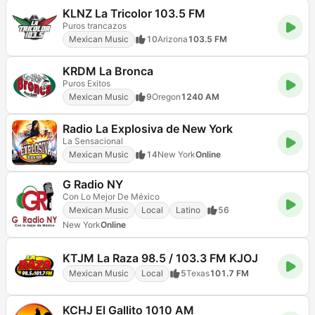
KLNZ La Tricolor 103.5 FM
Puros trancazos
Mexican Music
10
Arizona
103.5 FM
KRDM La Bronca
Puros Exitos
Mexican Music
9
Oregon
1240 AM
Radio La Explosiva de New York
La Sensacional
Mexican Music
14
New York
Online
G Radio NY
Con Lo Mejor De México
Mexican Music
Local
Latino
56
New York
Online
KTJM La Raza 98.5 / 103.3 FM KJOJ
Mexican Music
Local
5
Texas
101.7 FM
KCHJ El Gallito 1010 AM