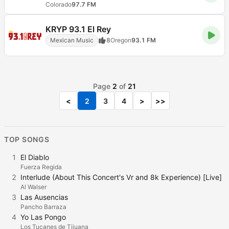
Colorado
97.7 FM
KRYP 93.1 El Rey
Mexican Music
8
Oregon
93.1 FM
Page
2
of
21
<
2
3
4
>
>>
TOP SONGS
1
El Diablo
Fuerza Regida
2
Interlude (About This Concert's Vr and 8k Experience) [Live]
Al Walser
3
Las Ausencias
Pancho Barraza
4
Yo Las Pongo
Los Tucanes de Tijuana