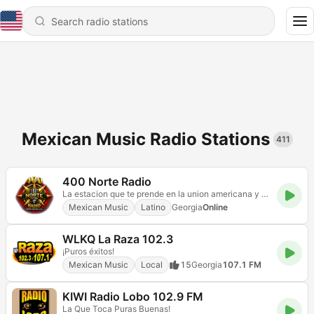
Mexican Music Radio Stations
411
400 Norte Radio
La estacion que te prende en la union americana y para el mundo
Mexican Music
Latino
Georgia
Online
WLKQ La Raza 102.3
¡Puros éxitos!
Mexican Music
Local
15
Georgia
107.1 FM
KIWI Radio Lobo 102.9 FM
La Que Toca Puras Buenas!