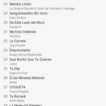
28
Mambo Limón
La Original Banda El Limón de Salvador Lizárraga
29
Sangoloteadito (En Vivo)
Eden Muñoz
30
De Este Lado del Muro
Garaje H
31
Me Esta Doliendo
Xiomara
32
La Carreta
Joss Favela
33
Emprendedor
Grupo Marca Registrada
34
Que Bonito Que Te Quieran
Jeros
35
Te Dije
Espinoza Paz
36
Si las Miradas Mataran
Ansia
37
COQUETA
Fuerza Regida
38
Te Borraré
Keith Nieto
39
La Mujer del Pelotero