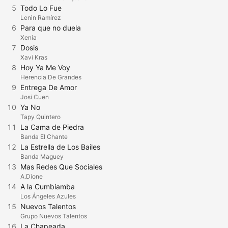
5
Todo Lo Fue
Lenin Ramírez
6
Para que no duela
Xenia
7
Dosis
Xavi Kras
8
Hoy Ya Me Voy
Herencia De Grandes
9
Entrega De Amor
Josi Cuen
10
Ya No
Tapy Quintero
11
La Cama de Piedra
Banda El Chante
12
La Estrella de Los Bailes
Banda Maguey
13
Mas Redes Que Sociales
A.Dione
14
A la Cumbiamba
Los Ángeles Azules
15
Nuevos Talentos
Grupo Nuevos Talentos
16
La Chapeada