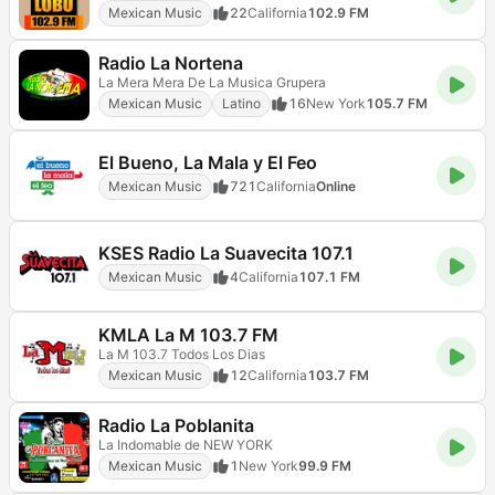
Mexican Music
22
California
102.9 FM
Radio La Nortena
La Mera Mera De La Musica Grupera
Mexican Music
Latino
16
New York
105.7 FM
El Bueno, La Mala y El Feo
Mexican Music
721
California
Online
KSES Radio La Suavecita 107.1
Mexican Music
4
California
107.1 FM
KMLA La M 103.7 FM
La M 103.7 Todos Los Dias
Mexican Music
12
California
103.7 FM
Radio La Poblanita
La Indomable de NEW YORK
Mexican Music
1
New York
99.9 FM