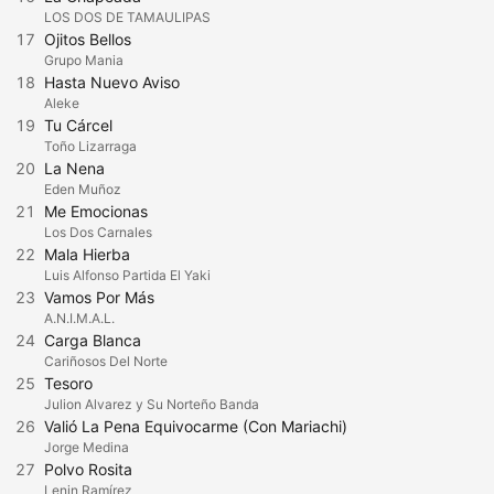
LOS DOS DE TAMAULIPAS
17
Ojitos Bellos
Grupo Mania
18
Hasta Nuevo Aviso
Aleke
19
Tu Cárcel
Toño Lizarraga
20
La Nena
Eden Muñoz
21
Me Emocionas
Los Dos Carnales
22
Mala Hierba
Luis Alfonso Partida El Yaki
23
Vamos Por Más
A.N.I.M.A.L.
24
Carga Blanca
Cariñosos Del Norte
25
Tesoro
Julion Alvarez y Su Norteño Banda
26
Valió La Pena Equivocarme (Con Mariachi)
Jorge Medina
27
Polvo Rosita
Lenin Ramírez