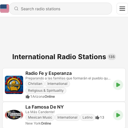
International Radio Stations
135
Radio Fe y Esperanza
Preparando a las familias que formarán el pueblo que verá a Dios.
Christian
International
Religious & Spirituality
1
Arizona
Online
La Famosa De NY
La Más Candente!
Mexican Music
International
Latino
13
New York
Online