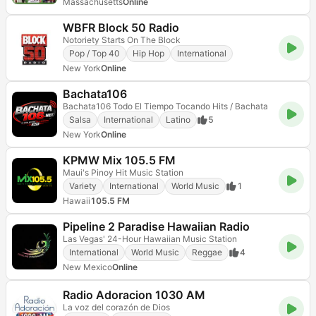
Massachusetts
Online
WBFR Block 50 Radio
Notoriety Starts On The Block
Pop / Top 40
Hip Hop
International
New York
Online
Bachata106
Bachata106 Todo El Tiempo Tocando Hits / Bachata
Salsa
International
Latino
5
New York
Online
KPMW Mix 105.5 FM
Maui's Pinoy Hit Music Station
Variety
International
World Music
1
Hawaii
105.5 FM
Pipeline 2 Paradise Hawaiian Radio
Las Vegas' 24-Hour Hawaiian Music Station
International
World Music
Reggae
4
New Mexico
Online
Radio Adoracion 1030 AM
La voz del corazón de Dios