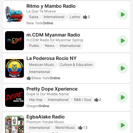
Ritmo y Mambo Radio
La Que Te Mueve
Salsa
International
Latino
3
New York
Online
m.CDM Myanmar Radio
m.CDM Radio for Myanmar Spring
Public
News
International
La Poderosa Rocio NY
Mexican Music
Culture & Education
International
5
New York
Online
Pretty Dope Xperience
Dope Is Our Middle Name.
Hip Hop
International
R&B / Soul
2
Oregon
Online
EgbaAlake Radio
Premium Yoruba Music
International
World Music
13