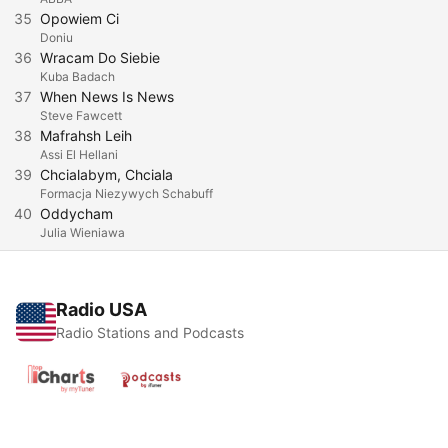
35
Opowiem Ci
Doniu
36
Wracam Do Siebie
Kuba Badach
37
When News Is News
Steve Fawcett
38
Mafrahsh Leih
Assi El Hellani
39
Chcialabym, Chciala
Formacja Niezywych Schabuff
40
Oddycham
Julia Wieniawa
Radio USA
Radio Stations and Podcasts