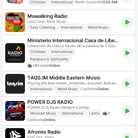
Christian
International
North Carolina
1030 AM
Mawalking Radio
Less Chat, More Music
Easy Listening
International
World Music
Ministerio Internacional Casa de Liberación
Liberación de vidas a través de la palabra de Cristo.
Christian
International
Religious & Spirituality
18
Florida
Online
TAQS.IM Middle Eastern Music
Playing the best Arabic, Armenian, Assyrian, Balkan, Greek, Kurdish, Persian, Turkish music!
International
World Music
California
Online
POWER DJS RADIO
POWER DJS Radio Siempre Contigo
Mexican Music
International
Latino
2
California
Online
Afromix Radio
Feel Tha' Vibes