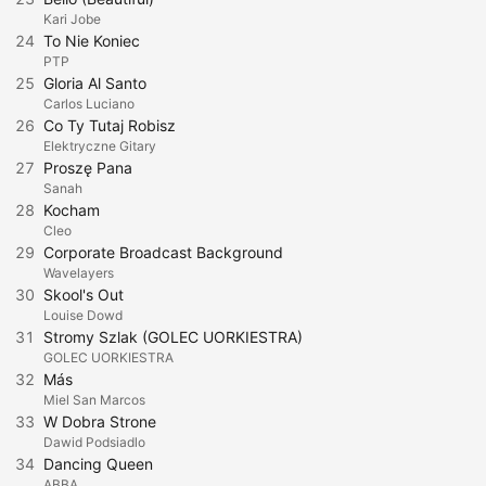
Kari Jobe
24
To Nie Koniec
PTP
25
Gloria Al Santo
Carlos Luciano
26
Co Ty Tutaj Robisz
Elektryczne Gitary
27
Proszę Pana
Sanah
28
Kocham
Cleo
29
Corporate Broadcast Background
Wavelayers
30
Skool's Out
Louise Dowd
31
Stromy Szlak (GOLEC UORKIESTRA)
GOLEC UORKIESTRA
32
Más
Miel San Marcos
33
W Dobra Strone
Dawid Podsiadlo
34
Dancing Queen
ABBA