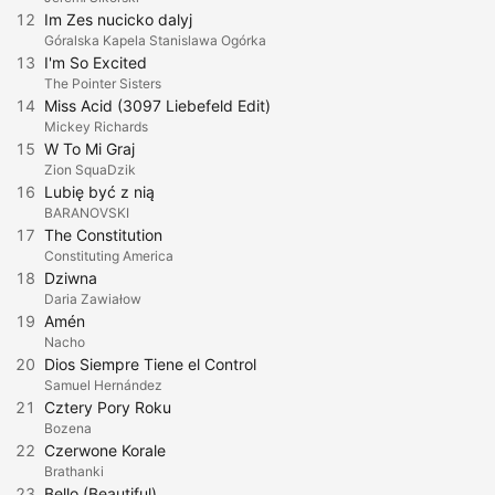
12
Im Zes nucicko dalyj
Góralska Kapela Stanislawa Ogórka
13
I'm So Excited
The Pointer Sisters
14
Miss Acid (3097 Liebefeld Edit)
Mickey Richards
15
W To Mi Graj
Zion SquaDzik
16
Lubię być z nią
BARANOVSKI
17
The Constitution
Constituting America
18
Dziwna
Daria Zawiałow
19
Amén
Nacho
20
Dios Siempre Tiene el Control
Samuel Hernández
21
Cztery Pory Roku
Bozena
22
Czerwone Korale
Brathanki
23
Bello (Beautiful)