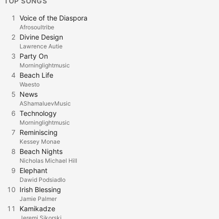
TOP SONGS
1
Voice of the Diaspora
Afrosoultribe
2
Divine Design
Lawrence Autie
3
Party On
Morninglightmusic
4
Beach Life
Waesto
5
News
AShamaluevMusic
6
Technology
Morninglightmusic
7
Reminiscing
Kessey Monae
8
Beach Nights
Nicholas Michael Hill
9
Elephant
Dawid Podsiadlo
10
Irish Blessing
Jamie Palmer
11
Kamikadze
Jeremi Sikorski