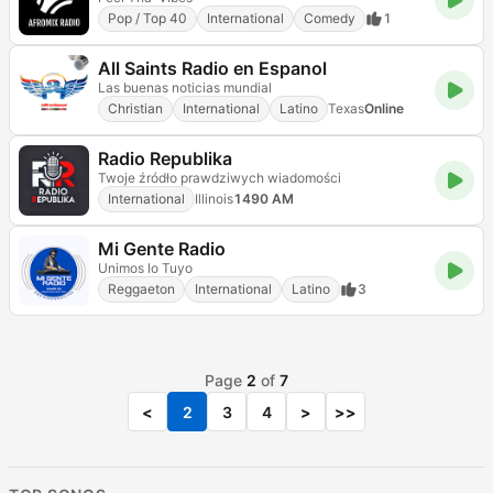
Pop / Top 40
International
Comedy
1
All Saints Radio en Espanol
Las buenas noticias mundial
Christian
International
Latino
Texas
Online
Radio Republika
Twoje źródło prawdziwych wiadomości
International
Illinois
1490 AM
Mi Gente Radio
Unimos lo Tuyo
Reggaeton
International
Latino
3
Page
2
of
7
<
2
3
4
>
>>