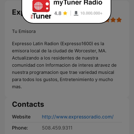
Expresso 1600 AM live
Tu Emisora
Expresso Latin Radion (Expresso1600) es la
emisora local de la ciudad de Worcester, MA.
Actualizando a los residentes de nuestra
comunidad con Informacion de interes atravez de
nuestra programacion que trae variedad musical
para todos los gustos, Entretenimiento y mucho
mas.
Contacts
Website
http://www.expressoradio.com/
Phone:
508.459.9311