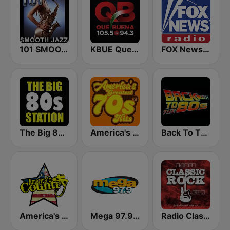
101 SMOOTH JAZZ
KBUE Que Buena 105.5 / 94.3 FM (US Only)
FOX News Radio
The Big 80s Station
America's Greatest 70s Hits
Back To The 80's Radio
America's Country
Mega 97.9 FM
Radio Classic Rock