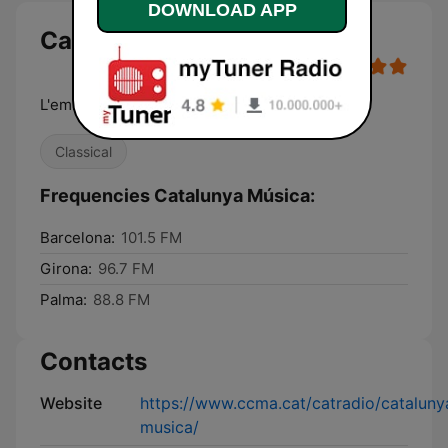
DOWNLOAD APP
Catalunya Música
L'emissora de música clàssica
Classical
Frequencies Catalunya Música:
Barcelona:
101.5 FM
Girona:
96.7 FM
Palma:
88.8 FM
Contacts
Website
https://www.ccma.cat/catradio/cataluny
musica/