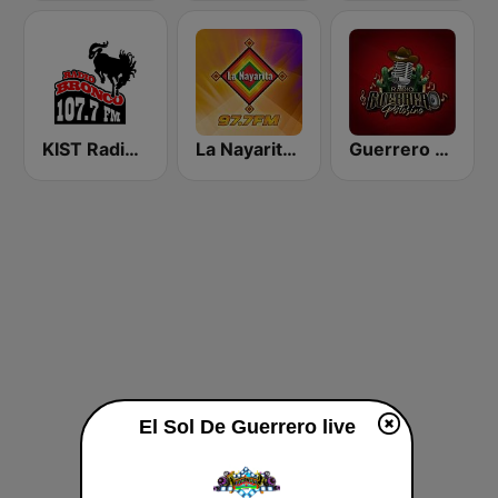
KIST Radio Bronco 107.7 FM
La Nayarita Tepic
Guerrero Potosino Radio
El Sol De Guerrero live