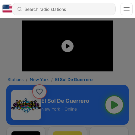
Stations
New York
El Sol De Guerrero
El Sol De Guerrero
New York - Online