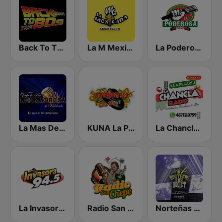
Back To The 80's Radio
La M Mexicana
La Poderosa Radio
La Mas Desmadrosa de Matehuala
KUNA La Poderosa 96.7 FM
La Chancla Radio
La Invasora 94.5 FM
Radio San Chepe
Norteñas Sax Addict