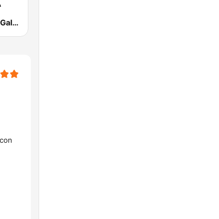
RGM - Radio Galega Música
 con