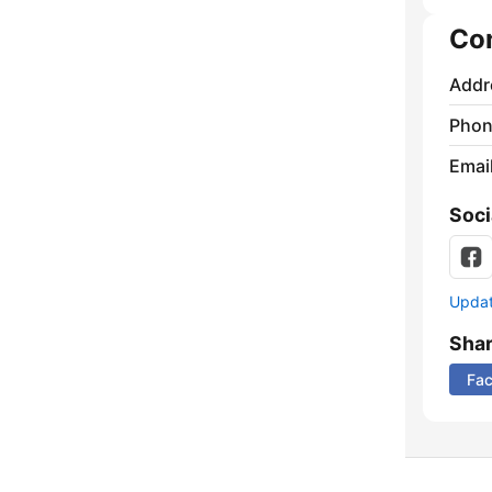
Co
Addr
Phon
Emai
Soci
Update
Sha
Fa