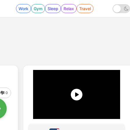
Work
Gym
Sleep
Relax
Travel
0