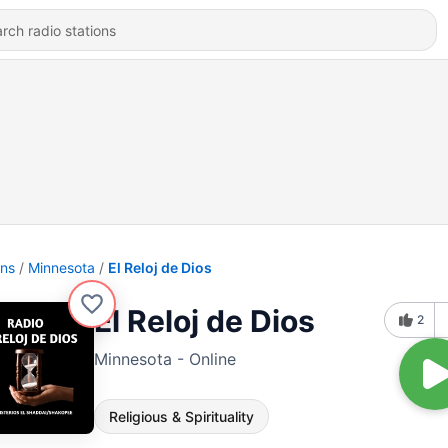
ons
Minnesota
El Reloj de Dios
El Reloj de Dios
2
Minnesota - Online
Religious & Spirituality