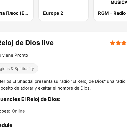
Европа Плюс (Europa Plus)
Europe 2
Reloj de Dios live
o viene Pronto
gious & Spirituality
terios El Shaddai presenta su radio "El Reloj de Dios" una radio
oposito de adorar y exaltar el nombre de Dios.
uencies El Reloj de Dios:
opee:
Online
edule