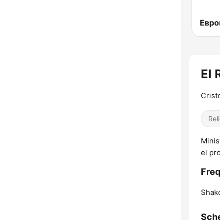
El 
Crist
Reli
Minis
el pr
Freq
Shak
Sch