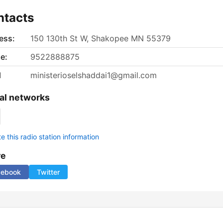
ntacts
ess:
150 130th St W, Shakopee MN 55379
e:
9522888875
l
ministerioselshaddai1@gmail.com
al networks
 this radio station information
re
cebook
Twitter