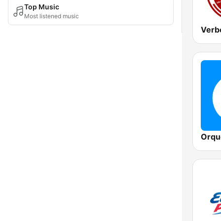
Top Music
Most listened music
Verb
Orqu