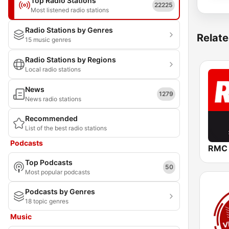
Top Radio Stations
22225
Most listened radio stations
Radio Stations by Genres
Relate
15 music genres
Radio Stations by Regions
Local radio stations
News
1279
News radio stations
Recommended
List of the best radio stations
Podcasts
RMC
Top Podcasts
50
Most popular podcasts
Podcasts by Genres
18 topic genres
Music