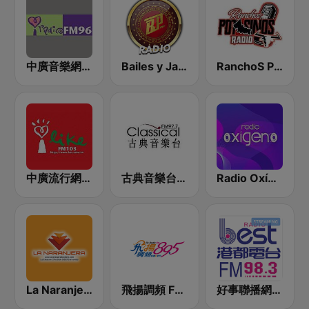
中廣音樂網 i Radio FM96.3
Bailes y Jaripeos Potosinos
RanchoS PotosinoS Radio
中廣流行網 I like radio
古典音樂台 Classical FM 97.7
Radio Oxígeno
La Naranjera de Sibers
飛揚調頻 FM 89.5
好事聯播網 港都983 Best Radio FM98.3