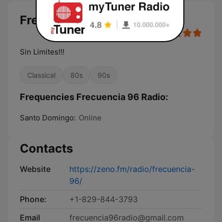
Frecuencia 96 Radio
Sin Limites!!!
Classical
80s
90s
Frequencies Frecuencia 96 Radio:
Santo Domingo:
Online
Contacts
Website
https://zeno.fm/radio/frecuencia-
96/
Phone:
+1-829-844-3793
Email
frecuencia96radio@gmail.com