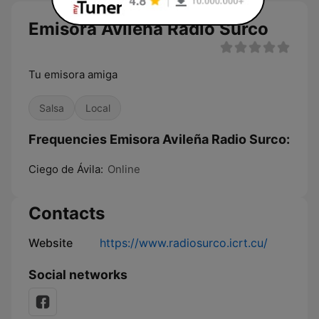
Emisora Avileña Radio Surco
Tu emisora amiga
Salsa
Local
Frequencies Emisora Avileña Radio Surco:
Ciego de Ávila:
Online
Contacts
Website
https://www.radiosurco.icrt.cu/
Social networks