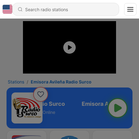
Stations
Emisora Avileña Radio Surco
ora Avileña Radio Surco
Online