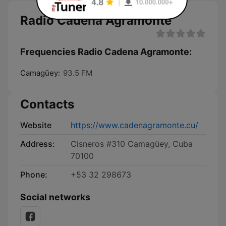
Radio Cadena Agramonte
Frequencies Radio Cadena Agramonte:
Camagüey:
93.5 FM
Contacts
Website
https://www.cadenagramonte.cu/
Address:
Cisneros #310 Camagüey, Cuba
70100
Phone:
+53 32 298673
Social networks